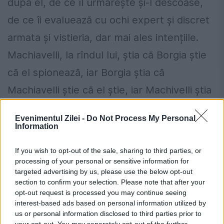
după el, de ce îl urmărește și-l descoase,
de ce îi evaluează cu ochi expert și discret
armata și vistieria, dar mai ales intențiile.
Machiavelli, la rîndul lui, știa că Borgia știe
că el spionează, iar Borgia știa că
Machiavelli știe că el știe, iar Machivelli știa
că Borgia știe că el știe și tot așa.
Evenimentul Zilei -
Do Not Process My Personal
Machiavelli trimitea continuu, pe căi
Information
secrete, mesaje despre Borgia la Florența,
If you wish to opt-out of the sale, sharing to third parties, or
îndeplinindu-și misiunea.
processing of your personal or sensitive information for
targeted advertising by us, please use the below opt-out
section to confirm your selection. Please note that after your
Borgia i le intercepta și uneori, după ce le
opt-out request is processed you may continue seeing
citea, decidea ca unele dintre ele sa fie
interest-based ads based on personal information utilized by
us or personal information disclosed to third parties prior to
oprite. Nu toate, însă. Machiavelli era sigur
your opt-out. You may separately opt-out of the further