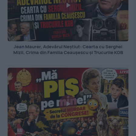
Jean Maurer, Adevărul Neștiut: Cearta cu Serghei
Mizil, Crima din Familia Ceaușescu și Trucurile KGB