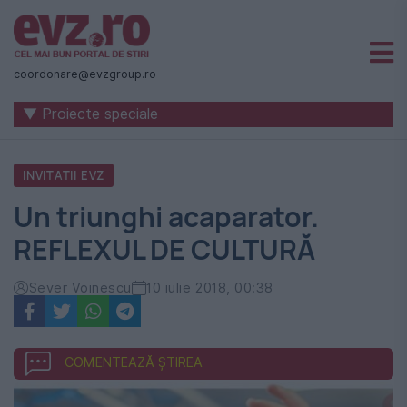
Știri
naționale
coordonare@evzgroup.ro
și
▼ Proiecte speciale
internaționale
|
INVITATII EVZ
România
Un triunghi acaparator.
-
REFLEXUL DE CULTURĂ
Evenimentul
Zilei
Sever Voinescu
10 iulie 2018, 00:38
COMENTEAZĂ ȘTIREA