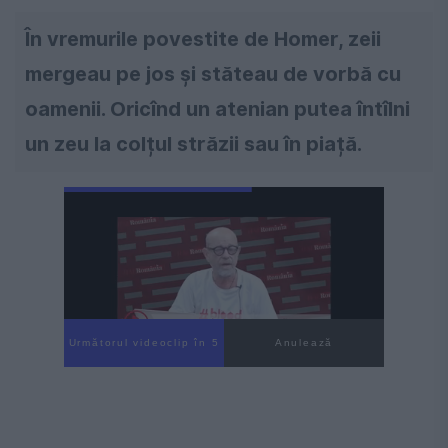
În vremurile povestite de Homer, zeii
mergeau pe jos și stăteau de vorbă cu
oamenii. Oricînd un atenian putea întîlni
un zeu la colțul străzii sau în piață.
Următorul videoclip în 3
Anulează