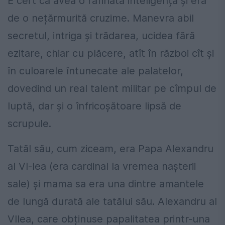
E cert că avea o rafinată inteligență și era
de o nețărmurită cruzime. Manevra abil
secretul, intriga și trădarea, ucidea fără
ezitare, chiar cu plăcere, atît în război cît și
în culoarele întunecate ale palatelor,
dovedind un real talent militar pe cîmpul de
luptă, dar și o înfricoșătoare lipsă de
scrupule.
Tatăl său, cum ziceam, era Papa Alexandru
al VI-lea (era cardinal la vremea nașterii
sale) și mama sa era una dintre amantele
de lungă durată ale tatălui său. Alexandru al
VIlea, care obținuse papalitatea printr-una