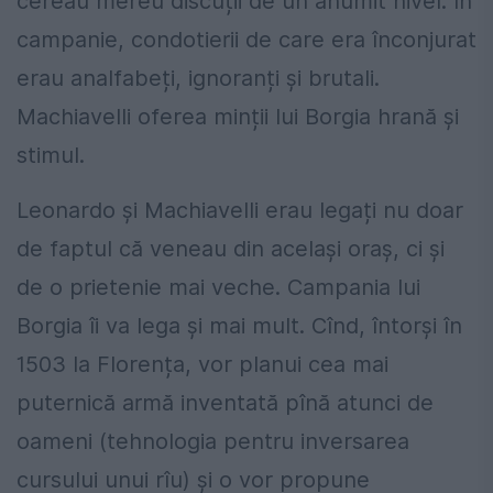
cereau mereu discuții de un anumit nivel. În
campanie, condotierii de care era înconjurat
erau analfabeți, ignoranți și brutali.
Machiavelli oferea minții lui Borgia hrană și
stimul.
Leonardo și Machiavelli erau legați nu doar
de faptul că veneau din același oraș, ci și
de o prietenie mai veche. Campania lui
Borgia îi va lega și mai mult. Cînd, întorși în
1503 la Florența, vor planui cea mai
puternică armă inventată pînă atunci de
oameni (tehnologia pentru inversarea
cursului unui rîu) și o vor propune