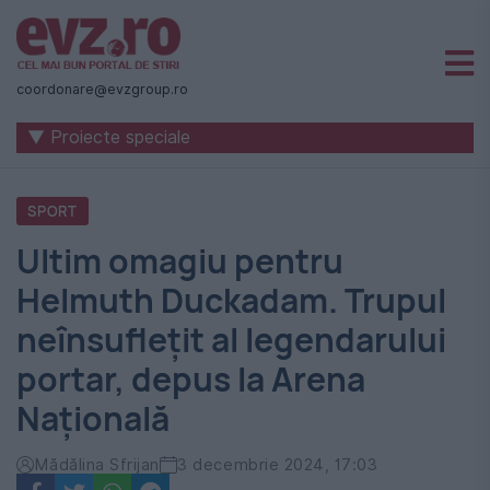
Știri
naționale
coordonare@evzgroup.ro
și
▼ Proiecte speciale
internaționale
|
SPORT
România
Ultim omagiu pentru
-
Helmuth Duckadam. Trupul
Evenimentul
neînsuflețit al legendarului
Zilei
portar, depus la Arena
Națională
Mădălina Sfrijan
3 decembrie 2024, 17:03