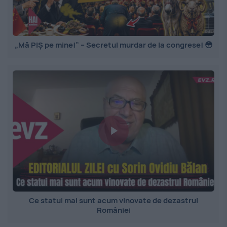
„Mă PIȘ pe mine!” – Secretul murdar de la congrese! 😳
Ce statui mai sunt acum vinovate de dezastrul
României