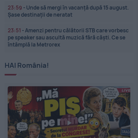
23:59
-
Unde să mergi în vacanță după 15 august.
Șase destinații de neratat
23:51
-
Amenzi pentru călătorii STB care vorbesc
pe speaker sau ascultă muzică fără căști. Ce se
întâmplă la Metrorex
HAI România!