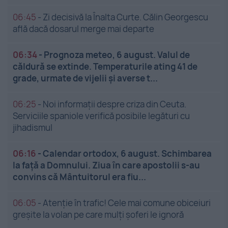
06:45
-
Zi decisivă la Înalta Curte. Călin Georgescu
află dacă dosarul merge mai departe
06:34
-
Prognoza meteo, 6 august. Valul de
căldură se extinde. Temperaturile ating 41 de
grade, urmate de vijelii și averse t...
06:25
-
Noi informații despre criza din Ceuta.
Serviciile spaniole verifică posibile legături cu
jihadismul
06:16
-
Calendar ortodox, 6 august. Schimbarea
la față a Domnului. Ziua în care apostolii s-au
convins că Mântuitorul era fiu...
06:05
-
Atenție în trafic! Cele mai comune obiceiuri
greșite la volan pe care mulți șoferi le ignoră