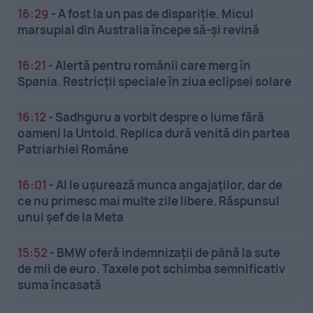
16:29
-
A fost la un pas de dispariție. Micul
marsupial din Australia începe să-și revină
16:21
-
Alertă pentru românii care merg în
Spania. Restricții speciale în ziua eclipsei solare
16:12
-
Sadhguru a vorbit despre o lume fără
oameni la Untold. Replica dură venită din partea
Patriarhiei Române
16:01
-
AI le ușurează munca angajaților, dar de
ce nu primesc mai multe zile libere. Răspunsul
unui șef de la Meta
15:52
-
BMW oferă indemnizații de până la sute
de mii de euro. Taxele pot schimba semnificativ
suma încasată