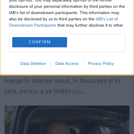
Piedone la iarmaroc, în Argeș. Lumea s-
disclosure of your personal information by third parties on the
IAB’s list of downstream participants. This information may
a adunat ca la urs ca să-l vadă pe el și
also be disclosed by us to third parties on the
IAB’s List of
umaniști
Downstream Participants
that may further disclose it to other
third parties.
22 IULIE 2023
CONFIRM
Partidul Umanist Social-Liberal și-a trasat
deja activitatea pentru această vară. În
Data Deletion
Data Access
Privacy Policy
fiecare weekend, reprezentanții săi vor
merge în diverse locuri, în București și în
țară, pentru a se întâlni cu...