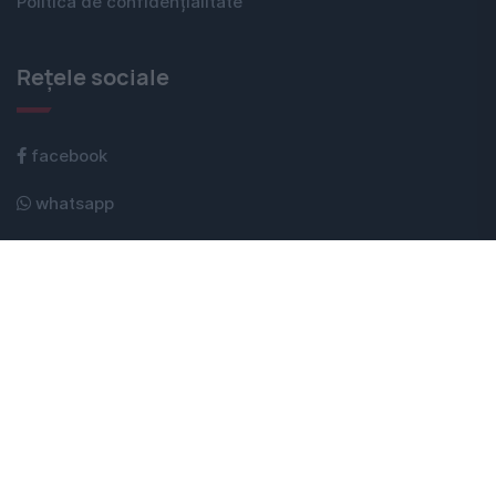
Politica de confidențialitate
Rețele sociale
facebook
whatsapp
instagram
youtube
telegram
google news