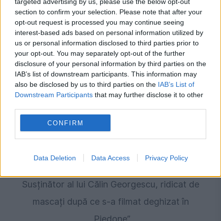
targeted advertising by us, please use the below opt-out
Prefectul de Timiș, acuzat că l-a menținut în
section to confirm your selection. Please note that after your
opt-out request is processed you may continue seeing
funcție pe Fritz. Piedone a depus plângere la
interest-based ads based on personal information utilized by
DNA împotriva lui
us or personal information disclosed to third parties prior to
your opt-out. You may separately opt-out of the further
disclosure of your personal information by third parties on the
IAB’s list of downstream participants. This information may
also be disclosed by us to third parties on the
IAB’s List of
Downstream Participants
that may further disclose it to other
third parties.
CONFIRM
Data Deletion
Data Access
Privacy Policy
JUSTITIE
Susținător al lui Călin Georgescu, ridicat de
mascați după ce s-a filmat deghizat în
„Piedone”