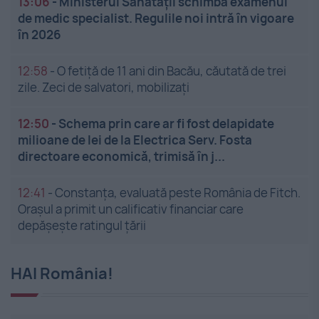
13:06
-
Ministerul Sănătății schimbă examenul
de medic specialist. Regulile noi intră în vigoare
în 2026
12:58
-
O fetiță de 11 ani din Bacău, căutată de trei
zile. Zeci de salvatori, mobilizați
12:50
-
Schema prin care ar fi fost delapidate
milioane de lei de la Electrica Serv. Fosta
directoare economică, trimisă în j...
12:41
-
Constanța, evaluată peste România de Fitch.
Orașul a primit un calificativ financiar care
depășește ratingul țării
HAI România!