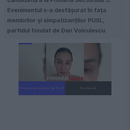
candidatura la Primăria Sectorului 5.
Evenimentul s-a desfășurat în fața
membrilor și simpatizanților PUSL,
partidul fondat de Dan Voiculescu.
Următorul videoclip în 4
Anulează