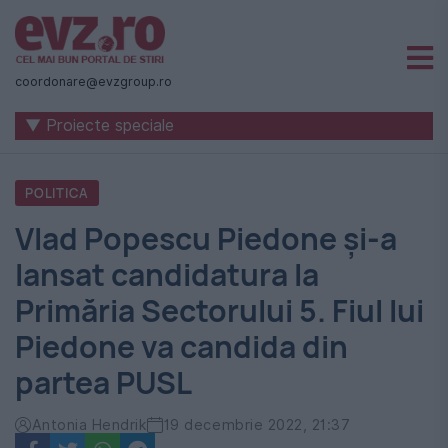
Știri
naționale
coordonare@evzgroup.ro
și
▼ Proiecte speciale
internaționale
|
POLITICA
România
Vlad Popescu Piedone și-a
-
lansat candidatura la
Evenimentul
Primăria Sectorului 5. Fiul lui
Zilei
Piedone va candida din
partea PUSL
Antonia Hendrik
19 decembrie 2022, 21:37