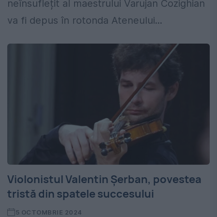
neînsuflețit al maestrului Varujan Cozighian
va fi depus în rotonda Ateneului...
Violonistul Valentin Șerban, povestea
tristă din spatele succesului
5 OCTOMBRIE 2024