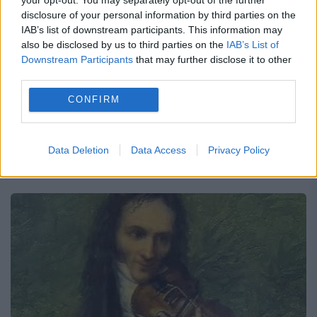
Plictiseala îl scoate în față pe marele
disclosure of your personal information by third parties on the
Ion Voicu
IAB’s list of downstream participants. This information may
also be disclosed by us to third parties on the
IAB’s List of
26 FEBRUARIE 2021
Downstream Participants
that may further disclose it to other
third parties.
Povestea că pe la patru-cinci ani îşi dorea
CONFIRM
să primească o vioară, lucru care s-a şi
întâmplat. În prima zi în care a avut
Data Deletion
Data Access
Privacy Policy
instrumentul în mână, copilul a reprodus...