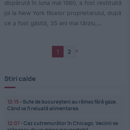
dispărută în luna mai 1980, a fost restituită
joi la New York fiicelor proprietarului, după
ce a fost găsită, 35 ani mai târziu,...
»
1
2
Stiri calde
12:15
-
Sute de bucureșteni au rămas fără gaze.
Când va fi reluată alimentarea
12:07
-
Caz cutremurător în Chicago. Vecinii se
plângeau de un miros insuportabil