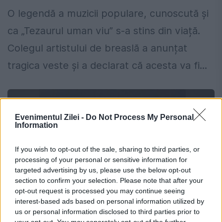
O legendă a muzicii populare, cunoscută și
ca „Tezaurul uman viu” s-a stins din viață.
Colegul artistului de breaslă a anunțat
tragica veste și a declarat că acesta va fi...
Evenimentul Zilei -
Do Not Process My Personal
Information
If you wish to opt-out of the sale, sharing to third parties, or
processing of your personal or sensitive information for
targeted advertising by us, please use the below opt-out
section to confirm your selection. Please note that after your
opt-out request is processed you may continue seeing
interest-based ads based on personal information utilized by
us or personal information disclosed to third parties prior to
your opt-out. You may separately opt-out of the further