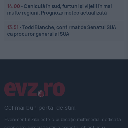
14:00
-
Caniculă în sud, furtuni și vijelii în mai
multe regiuni. Prognoza meteo actualizată
13:51
-
Todd Blanche, confirmat de Senatul SUA
ca procuror general al SUA
Linkuri utile
Cel mai bun portal de stiri!
Evenimentul Zilei este o publicație multimedia, dedicată
celor care apreciază știrile corecte, obiective și