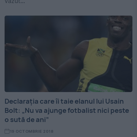
văzut...
Declarația care îi taie elanul lui Usain
Bolt: „Nu va ajunge fotbalist nici peste
o sută de ani”
19 OCTOMBRIE 2018