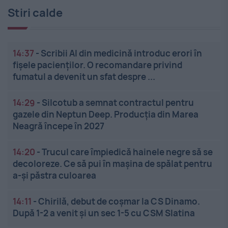
Stiri calde
14:37
-
Scribii AI din medicină introduc erori în
fișele pacienților. O recomandare privind
fumatul a devenit un sfat despre ...
14:29
-
Silcotub a semnat contractul pentru
gazele din Neptun Deep. Producția din Marea
Neagră începe în 2027
14:20
-
Trucul care împiedică hainele negre să se
decoloreze. Ce să pui în mașina de spălat pentru
a-și păstra culoarea
14:11
-
Chirilă, debut de coșmar la CS Dinamo.
După 1-2 a venit și un sec 1-5 cu CSM Slatina