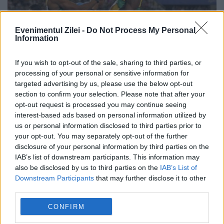
Evenimentul Zilei -
Do Not Process My Personal
Information
If you wish to opt-out of the sale, sharing to third parties, or
processing of your personal or sensitive information for
targeted advertising by us, please use the below opt-out
section to confirm your selection. Please note that after your
opt-out request is processed you may continue seeing
interest-based ads based on personal information utilized by
BREAKING NEWS. Lui Usain Bolt i s-a
us or personal information disclosed to third parties prior to
RETRAS o medalie de aur, din cauza
your opt-out. You may separately opt-out of the further
disclosure of your personal information by third parties on the
DOPAJULUI
IAB’s list of downstream participants. This information may
also be disclosed by us to third parties on the
IAB’s List of
25 IANUARIE 2017
Downstream Participants
that may further disclose it to other
third parties.
Cel mai rapid om al planetei, Usain Bolt, a
CONFIRM
fost privat, astăzi, de o medalie de aur,