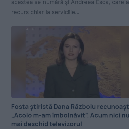
acestea se numără și Andreea Esca, care 
recurs chiar la serviciile...
Fosta știristă Dana Războiu recunoașt
„Acolo m-am îmbolnăvit”. Acum nici n
mai deschid televizorul