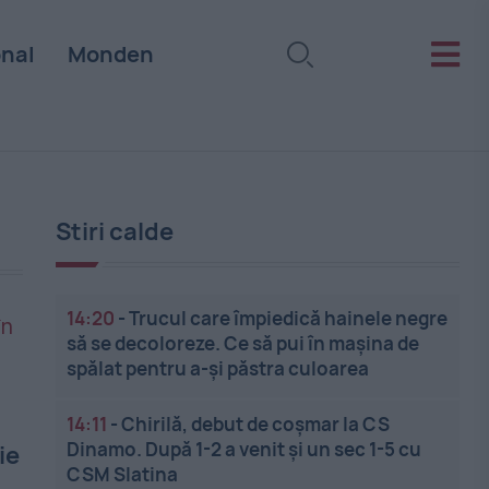
onal
Monden
Stiri calde
14:20
-
Trucul care împiedică hainele negre
să se decoloreze. Ce să pui în mașina de
spălat pentru a-și păstra culoarea
14:11
-
Chirilă, debut de coșmar la CS
Dinamo. După 1-2 a venit și un sec 1-5 cu
ie
CSM Slatina