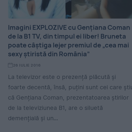
Imagini EXPLOZIVE cu Gențiana Coman
de la B1 TV, din timpul ei liber! Bruneta
poate câștiga lejer premiul de „cea mai
sexy știristă din România”
26 IULIE 2016
La televizor este o prezență plăcută și
foarte decentă, însă, puțini sunt cei care ști
că Gențiana Coman, prezentatoarea știrilor
de la televiziunea B1, are o siluetă
demențială și un...