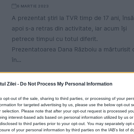
6 MARTIE 2023
A prezentat știri la TVR timp de 17 ani, însă
apoi s-a retras din activitate, iar acum își
petrece timpul cu totul diferit.
Prezentatoarea Dana Războiu a mărturisit 
în...
l Zilei -
Do Not Process My Personal Information
to opt-out of the sale, sharing to third parties, or processing of your per
formation for targeted advertising by us, please use the below opt-out s
r selection. Please note that after your opt-out request is processed y
La doar ŞASE luni de la DIVORT îşi refa
eing interest-based ads based on personal information utilized by us or
viaţa lângă un MILIONAR GREC. Renun
disclosed to third parties prior to your opt-out. You may separately opt-
losure of your personal information by third parties on the IAB’s list of
şi la pupitrul ştirilor