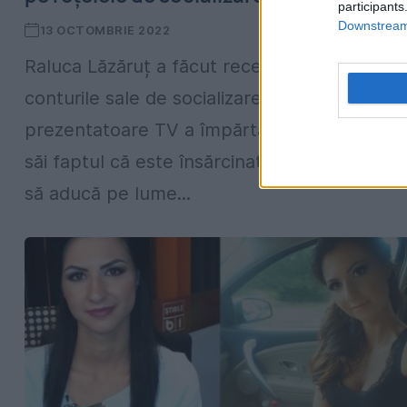
participants
Downstream 
13 OCTOMBRIE 2022
Raluca Lăzăruț a făcut recent un anunț pe
conturile sale de socializare. Fosta
prezentatoare TV a împărtășit admiratorilor
săi faptul că este însărcinată și că urmează
să aducă pe lume...