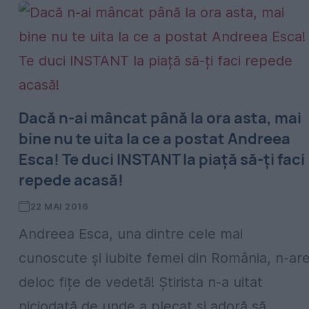
Dacă n-ai mâncat până la ora asta, mai
bine nu te uita la ce a postat Andreea
Esca! Te duci INSTANT la piață să-ți faci
repede acasă!
22 MAI 2016
Andreea Esca, una dintre cele mai
cunoscute și iubite femei din România, n-ar
deloc fițe de vedetă! Știrista n-a uitat
niciodată de unde a plecat și adoră să