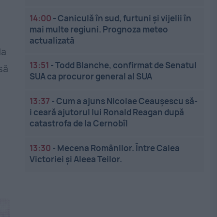
14:00
-
Caniculă în sud, furtuni și vijelii în
mai multe regiuni. Prognoza meteo
actualizată
la
13:51
-
Todd Blanche, confirmat de Senatul
să
SUA ca procuror general al SUA
13:37
-
Cum a ajuns Nicolae Ceaușescu să-
i ceară ajutorul lui Ronald Reagan după
catastrofa de la Cernobîl
13:30
-
Mecena Românilor. Între Calea
Victoriei și Aleea Teilor.