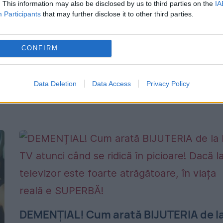
. This information may also be disclosed by us to third parties on the
IA
Participants
that may further disclose it to other third parties.
11 IANUARIE 2018
După divorţul de Ştefan Lungu, ştirista
CONFIRM
anunţă că plecă din România. Anca Lungu
are le activ două căsătorii şi, se pare, că n
Data Deletion
Data Access
Privacy Policy
se teme de o a treia, de...
DEMENȚIAL! Cum arată BIJUTERIA de l