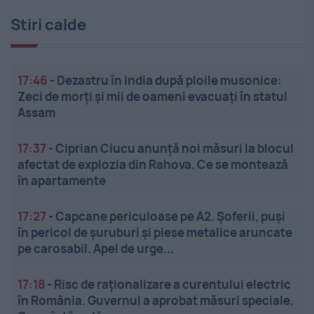
Stiri calde
17:46
-
Dezastru în India după ploile musonice:
Zeci de morți și mii de oameni evacuați în statul
Assam
17:37
-
Ciprian Ciucu anunță noi măsuri la blocul
afectat de explozia din Rahova. Ce se montează
în apartamente
17:27
-
Capcane periculoase pe A2. Șoferii, puși
în pericol de șuruburi și piese metalice aruncate
pe carosabil. Apel de urge...
17:18
-
Risc de raționalizare a curentului electric
în România. Guvernul a aprobat măsuri speciale.