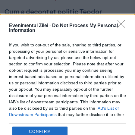
Cum a decontat politic Teodor
Meleșcanu scandalul ”firul roșu” cu
Evenimentul Zilei -
Do Not Process My Personal
Kremlinul
Information
5 SEPTEMBRIE 2024
If you wish to opt-out of the sale, sharing to third parties, or
processing of your personal or sensitive information for
Nu știu câți își mai amintesc de marele
targeted advertising by us, please use the below opt-out
scandal ”Firul Roșu”. Un scandal politic
section to confirm your selection. Please note that after your
opt-out request is processed you may continue seeing
lansat tot de Sorin Roșca Stănescu. Bomba
interest-based ads based on personal information utilized by
us or personal information disclosed to third parties prior to
de presă spunea că există un telefon
your opt-out. You may separately opt-out of the further
direct, cu...
disclosure of your personal information by third parties on the
IAB’s list of downstream participants. This information may
also be disclosed by us to third parties on the
IAB’s List of
Downstream Participants
that may further disclose it to other
third parties.
CONFIRM