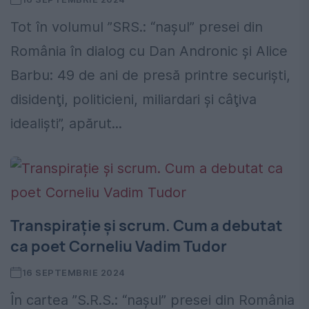
Tot în volumul ”SRS.: “naşul” presei din
România în dialog cu Dan Andronic şi Alice
Barbu: 49 de ani de presă printre securişti,
disidenţi, politicieni, miliardari şi câţiva
idealişti”, apărut...
Transpirație și scrum. Cum a debutat
ca poet Corneliu Vadim Tudor
16 SEPTEMBRIE 2024
În cartea ”S.R.S.: “naşul” presei din România