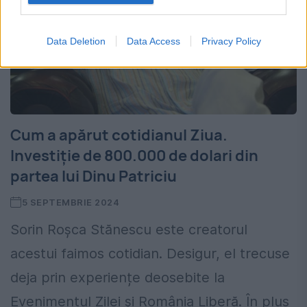
Data Deletion
Data Access
Privacy Policy
Cum a apărut cotidianul Ziua.
Investiție de 800.000 de dolari din
partea lui Dinu Patriciu
5 SEPTEMBRIE 2024
Sorin Roșca Stănescu este creatorul
acestui faimos cotidian. Desigur, el trecuse
deja prin experiențe deosebite la
Evenimentul Zilei și România Liberă. În plus