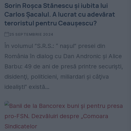
Sorin Roșca Stănescu și iubita lui
Carlos Șacalul. A lucrat cu adevărat
teroristul pentru Ceaușescu?
25 SEPTEMBRIE 2024
În volumul ”S.R.S.: “ naşul” presei din
România în dialog cu Dan Andronic şi Alice
Barbu: 49 de ani de presă printre securişti,
disidenţi, politicieni, miliardari şi câţiva
idealişti” există...