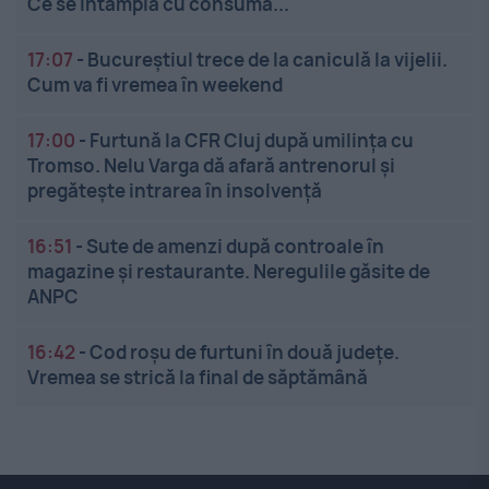
Ce se întâmplă cu consuma...
17:07
-
Bucureștiul trece de la caniculă la vijelii.
Cum va fi vremea în weekend
17:00
-
Furtună la CFR Cluj după umilința cu
Tromso. Nelu Varga dă afară antrenorul și
pregătește intrarea în insolvență
16:51
-
Sute de amenzi după controale în
magazine și restaurante. Neregulile găsite de
ANPC
16:42
-
Cod roșu de furtuni în două județe.
Vremea se strică la final de săptămână