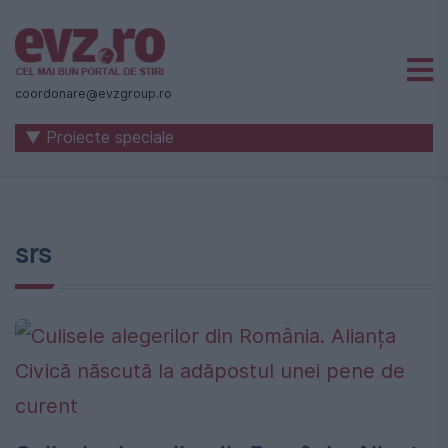
Știri
naționale
coordonare@evzgroup.ro
și
▼ Proiecte speciale
internaționale
|
România
srs
-
Evenimentul
Zilei