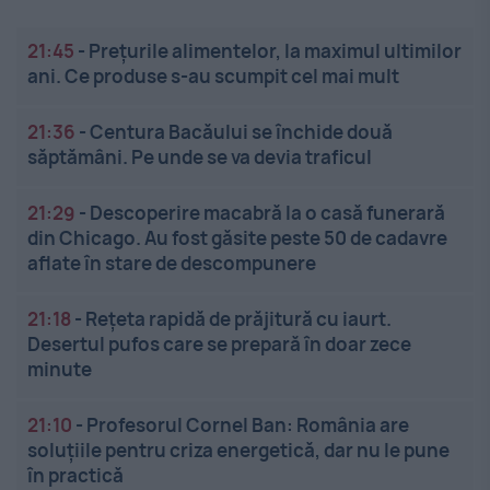
21:45
-
Prețurile alimentelor, la maximul ultimilor
ani. Ce produse s-au scumpit cel mai mult
21:36
-
Centura Bacăului se închide două
săptămâni. Pe unde se va devia traficul
21:29
-
Descoperire macabră la o casă funerară
din Chicago. Au fost găsite peste 50 de cadavre
aflate în stare de descompunere
21:18
-
Rețeta rapidă de prăjitură cu iaurt.
Desertul pufos care se prepară în doar zece
minute
21:10
-
Profesorul Cornel Ban: România are
soluțiile pentru criza energetică, dar nu le pune
în practică