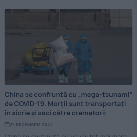
China se confruntă cu „mega-tsunami”
de COVID-19. Morții sunt transportați
în sicrie și saci către crematorii
27 DECEMBRIE 2022
China se confruntă cu un val tot mai mare