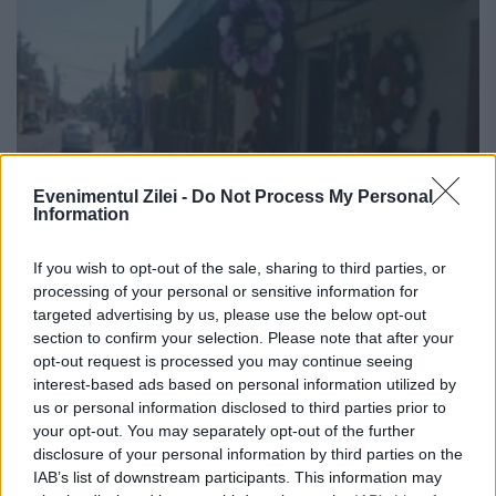
Evenimentul Zilei -
Do Not Process My Personal
Lovitură pentru afaceriștii din orașul
Information
lui Dragnea. Se întâmplă de la 1
ianuarie
If you wish to opt-out of the sale, sharing to third parties, or
processing of your personal or sensitive information for
targeted advertising by us, please use the below opt-out
26 SEPTEMBRIE 2019
section to confirm your selection. Please note that after your
Firmele de pompe funebre din Teleorman
opt-out request is processed you may continue seeing
interest-based ads based on personal information utilized by
nu mai au voie să expună sicrie începând cu
us or personal information disclosed to third parties prior to
your opt-out. You may separately opt-out of the further
data de 1 ianuarie 2020. Decizie inedită a
disclosure of your personal information by third parties on the
consilierilor locali din Alexandria, județul
IAB’s list of downstream participants. This information may