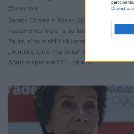
participants
Downstream 
31 MAI 2019
Barack Obama şi Edson Arantes do
Nascimento "Pele" s-au întâlnit, joi, la Sao
Paulo, și au stabilit să lucreze împreună
„pentru o lume mai bună”, informează
Agenția spaniolă EFE. „M-am...