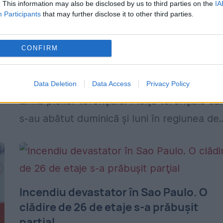
. This information may also be disclosed by us to third parties on the
IA
11 persoane şi-au pierdut viaţa.
Participants
that may further disclose it to other third parties.
Populaţia este disperată
12 MARTIE 2019
CONFIRM
Autorităţile din Sao Paulo, Brazilia au anunţ
că cel puţin 11 persoane şi-au pierdut viaţa
Data Deletion
Data Access
Privacy Policy
urma ploilor torenţiale. Ploiţe torenţiale ca
s-au abătut duminică şi luni în regiunea de..
Incendiu devastator în Sao Paulo. O
clădire de 26 de etaje s-a prăbuşit
parţial