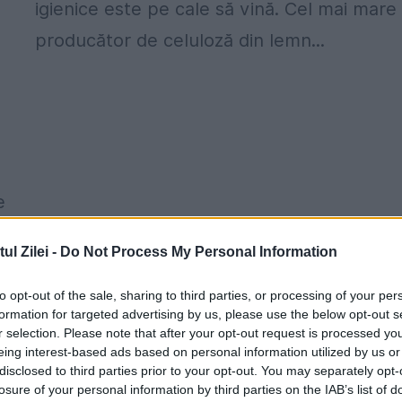
igienice este pe cale să vină. Cel mai mare
producător de celuloză din lemn...
e
l Zilei -
Do Not Process My Personal Information
to opt-out of the sale, sharing to third parties, or processing of your per
formation for targeted advertising by us, please use the below opt-out s
r selection. Please note that after your opt-out request is processed y
eing interest-based ads based on personal information utilized by us or
disclosed to third parties prior to your opt-out. You may separately opt-
losure of your personal information by third parties on the IAB’s list of
Tragedie după potopul apelor. Cel puţ