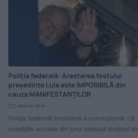
Poliţia federală: Arestarea fostului
preşedinte Lula este IMPOSIBILĂ din
cauza MANIFESTANŢILOR
7 APRILIE 2018
Poliţia federală braziliană a concluzionat că:
condiţiile actuale din jurul sediului sindical di