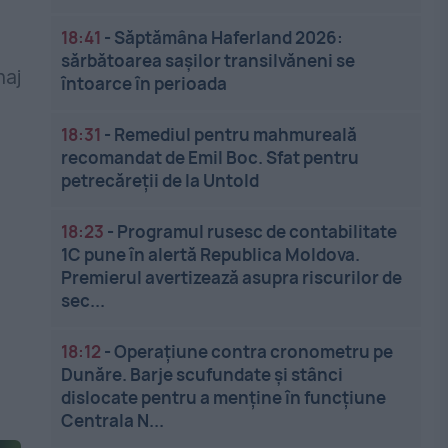
18:41
-
Săptămâna Haferland 2026:
sărbătoarea sașilor transilvăneni se
naj
întoarce în perioada
18:31
-
Remediul pentru mahmureală
recomandat de Emil Boc. Sfat pentru
petrecăreții de la Untold
18:23
-
Programul rusesc de contabilitate
1C pune în alertă Republica Moldova.
Premierul avertizează asupra riscurilor de
sec...
18:12
-
Operațiune contra cronometru pe
Dunăre. Barje scufundate și stânci
dislocate pentru a menține în funcțiune
Centrala N...