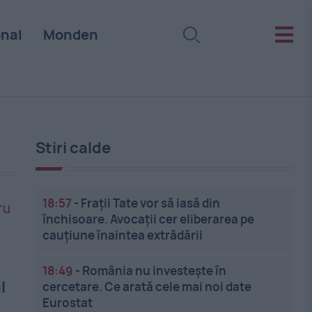
onal
Monden
Stiri calde
18:57
-
Frații Tate vor să iasă din
închisoare. Avocații cer eliberarea pe
cauțiune înaintea extrădării
18:49
-
România nu investește în
l
cercetare. Ce arată cele mai noi date
Eurostat