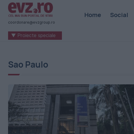
Știri
Home
Social
naționale
coordonare@evzgroup.ro
și
▼ Proiecte speciale
internaționale
|
România
Sao Paulo
-
Evenimentul
Zilei