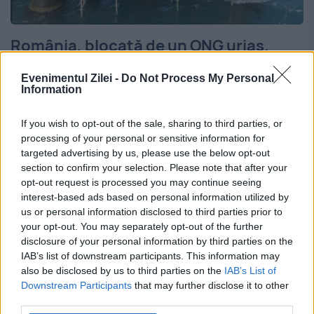
România, blocată de un ONG uriaș.
Țara noastră nu-și poate exploata
Evenimentul Zilei -
Do Not Process My Personal
bogățiile
Information
4 IULIE 2024
If you wish to opt-out of the sale, sharing to third parties, or
processing of your personal or sensitive information for
Greenpeace, cea mai mare organizație de
targeted advertising by us, please use the below opt-out
mediu, critică Ministerul Mediului pentru
section to confirm your selection. Please note that after your
opt-out request is processed you may continue seeing
neglijarea îngrijorărilor oamenilor și pentru
interest-based ads based on personal information utilized by
us or personal information disclosed to third parties prior to
emiterea unui acord de mediu pentru
your opt-out. You may separately opt-out of the further
proiectul Neptun Deep. Peste 11.000 de
disclosure of your personal information by third parties on the
IAB’s list of downstream participants. This information may
persoane au...
also be disclosed by us to third parties on the
IAB’s List of
Downstream Participants
that may further disclose it to other
third parties.