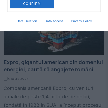
CONFIRM
Data Deletion
Data Access
Privacy Policy
Expro, gigantul american din domeniul
energiei, caută să angajeze români
4 IULIE 2024
Compania americană Expro, cu venituri
anuale de peste 1,4 miliarde de dolari,
fondată în 1938 în SUA, a început procesul