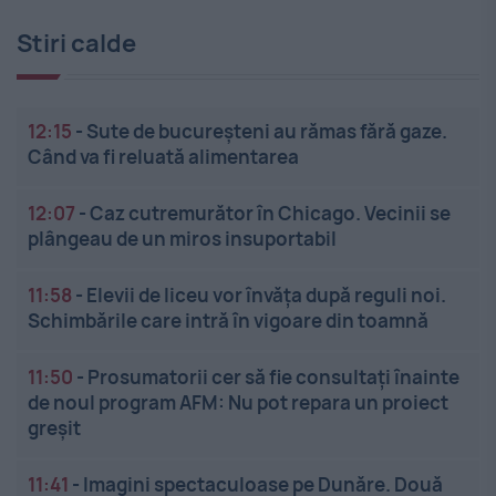
Stiri calde
12:15
-
Sute de bucureșteni au rămas fără gaze.
Când va fi reluată alimentarea
12:07
-
Caz cutremurător în Chicago. Vecinii se
plângeau de un miros insuportabil
11:58
-
Elevii de liceu vor învăța după reguli noi.
Schimbările care intră în vigoare din toamnă
11:50
-
Prosumatorii cer să fie consultați înainte
de noul program AFM: Nu pot repara un proiect
greșit
11:41
-
Imagini spectaculoase pe Dunăre. Două