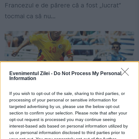
Francezul e de părere că a fost „lucrat”
tocmai ca să nu...
Evenimentul Zilei -
Do Not Process My Personal
Information
If you wish to opt-out of the sale, sharing to third parties, or
processing of your personal or sensitive information for
targeted advertising by us, please use the below opt-out
section to confirm your selection. Please note that after your
Gică Hagi, inclus de o publicaţie
opt-out request is processed you may continue seeing
celebră în topul celor mai buni „decari”
interest-based ads based on personal information utilized by
us or personal information disclosed to third parties prior to
din istoria fotbalului. „Regele” l-a
your opt-out. You may separately opt-out of the further