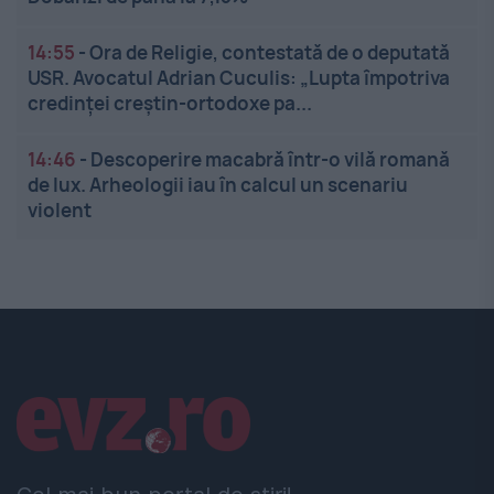
14:55
-
Ora de Religie, contestată de o deputată
USR. Avocatul Adrian Cuculis: „Lupta împotriva
credinței creștin-ortodoxe pa...
14:46
-
Descoperire macabră într-o vilă romană
de lux. Arheologii iau în calcul un scenariu
violent
Linkuri utile