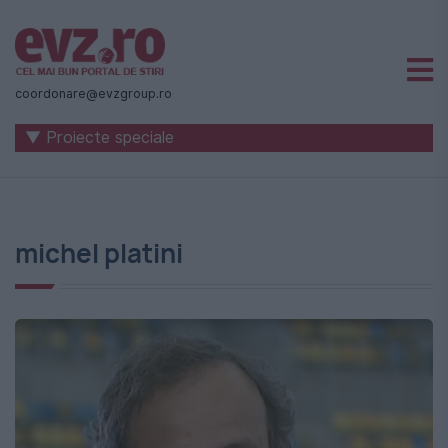
Știri
naționale
coordonare@evzgroup.ro
și
▼ Proiecte speciale
internaționale
|
România
michel platini
-
Evenimentul
Zilei