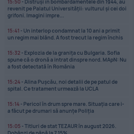
15:50
-
Distruși în bombardamentele din 1944, au
revenit pe Palatul Universității: vulturul și cei doi
grifoni. Imagini impre...
15:41
-
Un interlop condamnat la 10 ani a primit
un regim mai blând. A fost trecut la regim închis
15:32
-
Explozia de la granița cu Bulgaria. Sofia
spune că o dronă a intrat dinspre nord. MApN: Nu
a fost detectată în România
15:24
-
Alina Pușcău, noi detalii de pe patul de
spital. Ce tratament urmează la UCLA
15:14
-
Pericol în drum spre mare. Situația care i-
a făcut pe drumari să anunțe Poliția
15:05
-
Titluri de stat TEZAUR în august 2026.
Dobânzi de până la 7,15%