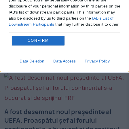
depășit pe Messi
disclosure of your personal information by third parties on the
IAB’s list of downstream participants. This information may
17 NOIEMBRIE 2016
also be disclosed by us to third parties on the
IAB’s List of
Downstream Participants
that may further disclose it to other
„FourFourTwo” a realizat un clasament al
third parties.
celor mai buni „decari” din fotbal, în care se
CONFIRM
răgășește si Gică Hagi. Hagi este unul
dintre cei mai buni fotbaliști din istorie, iar...
Data Deletion
Data Access
Privacy Policy
A fost desemnat noul președinte al
UEFA. Proaspătul șef al forului