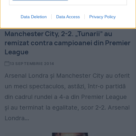
Data Deletion
Data Access
Privacy Policy
FOTBAL EUROPEAN. Arsenal -
Manchester City, 2-2. „Tunarii” au
remizat contra campioanei din Premier
League
13 SEPTEMBRIE 2014
Arsenal Londra și Manchester City au oferit
un meci spectaculos, astăzi, într-o partidă
din cadrul rundei a 4-a din Premier League
și au terminat la egalitate, scor 2-2. Arsenal
Londra...