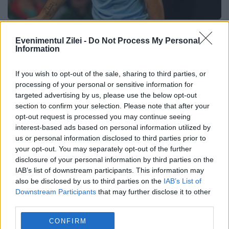
FOTBAL EUROPEAN. Manchester City -
Evenimentul Zilei -
Do Not Process My Personal
Manchester United 1-0. Campioana a
Information
câștigat derby-ul cu trupa lui Van Gaal
If you wish to opt-out of the sale, sharing to third parties, or
processing of your personal or sensitive information for
2 NOIEMBRIE 2014
targeted advertising by us, please use the below opt-out
Manchester City s-a impus, astăzi, pe teren
section to confirm your selection. Please note that after your
opt-out request is processed you may continue seeing
propriu, în fața grupării Manchester United,
interest-based ads based on personal information utilized by
us or personal information disclosed to third parties prior to
în derby-ul etapei a 10-a din Premier
your opt-out. You may separately opt-out of the further
League. Manchester City, campioana en-
disclosure of your personal information by third parties on the
IAB’s list of downstream participants. This information may
titre din Anglia a trecut, astăzi,...
also be disclosed by us to third parties on the
IAB’s List of
Downstream Participants
that may further disclose it to other
third parties.
CONFIRM