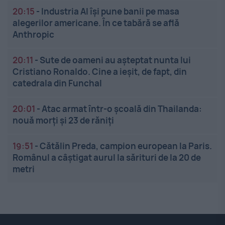
20:15
-
Industria AI își pune banii pe masa
alegerilor americane. În ce tabără se află
Anthropic
20:11
-
Sute de oameni au așteptat nunta lui
Cristiano Ronaldo. Cine a ieșit, de fapt, din
catedrala din Funchal
20:01
-
Atac armat într-o școală din Thailanda:
nouă morți și 23 de răniți
19:51
-
Cătălin Preda, campion european la Paris.
Românul a câștigat aurul la sărituri de la 20 de
metri