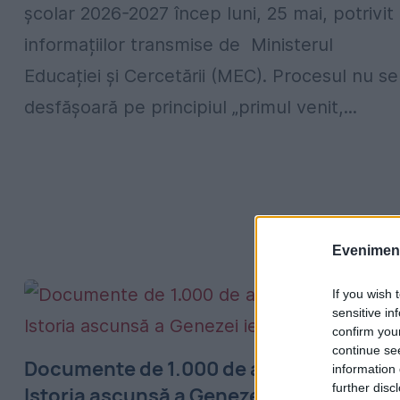
școlar 2026-2027 încep luni, 25 mai, potrivit
informațiilor transmise de Ministerul
Educației și Cercetării (MEC). Procesul nu se
desfășoară pe principiul „primul venit,...
Evenimentu
If you wish 
sensitive in
confirm you
continue se
Documente de 1.000 de ani, citite de AI.
information 
further disc
Istoria ascunsă a Genezei iese la lumină