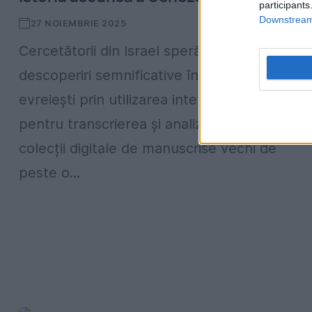
participants
Downstream 
27 NOIEMBRIE 2025
Cercetătorii din Israel speră să facă
descoperiri semnificative în domeniul istoriei
evreiești prin utilizarea inteligenței artificiale
pentru transcrierea și analizarea unei vaste
colecții digitale de manuscrise vechi de
peste o...