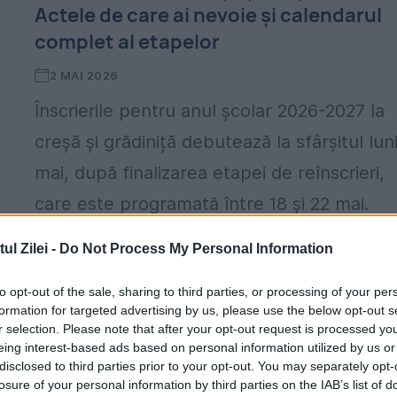
Actele de care ai nevoie și calendarul
complet al etapelor
2 MAI 2026
Înscrierile pentru anul școlar 2026-2027 la
creșă și grădiniță debutează la sfârșitul luni
mai, după finalizarea etapei de reînscrieri,
care este programată între 18 și 22 mai.
Începând cu data de...
l Zilei -
Do Not Process My Personal Information
to opt-out of the sale, sharing to third parties, or processing of your per
formation for targeted advertising by us, please use the below opt-out s
r selection. Please note that after your opt-out request is processed y
eing interest-based ads based on personal information utilized by us or
disclosed to third parties prior to your opt-out. You may separately opt-
losure of your personal information by third parties on the IAB’s list of