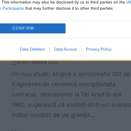
. This information may also be disclosed by us to third parties on the
IA
Participants
that may further disclose it to other third parties.
CONFIRM
Cum socoteau și cum țineau calendar
Data Deletion
Data Access
Privacy Policy
evreii de dinainte de Christos
14 OCTOMBRIE 2025
Un nou studiu asupra a aproximativ 100 de
fragmente de ceramică inscripționate
(ostraca), descoperite la Tel Arad în anii
1960, sugerează că soldații dintr-un avanp
militar modest de pe granița...