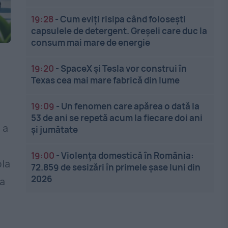
19:28
-
Cum eviți risipa când folosești
capsulele de detergent. Greșeli care duc la
consum mai mare de energie
19:20
-
SpaceX și Tesla vor construi în
Texas cea mai mare fabrică din lume
19:09
-
Un fenomen care apărea o dată la
53 de ani se repetă acum la fiecare doi ani
 a
și jumătate
19:00
-
Violența domestică în România:
bla
72.859 de sesizări în primele șase luni din
2026
ra