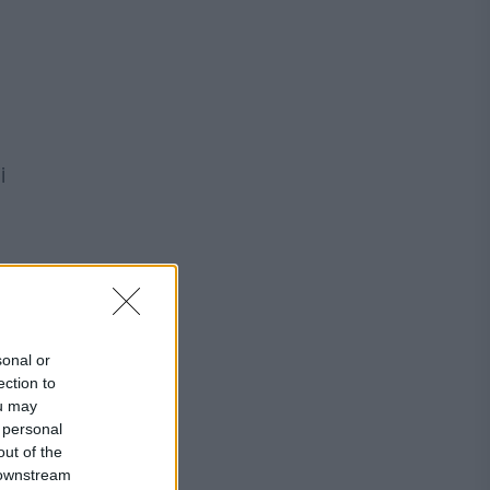
i
sonal or
ection to
ou may
 personal
out of the
 downstream