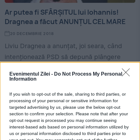
Ar putea fi SFÂRȘITUL lui Iohannis!
Dragnea a făcut ANUNȚUL CEL MARE
20 DECEMBRIE 2018
Liviu Dragnea a anunțat, joi seara, când
intenționează PSD să depună plângere
penală împotriva președintelui Kalus
Evenimentul Zilei -
Do Not Process My Personal
Iohannis pentru înaltă trădare. Reamintim
Information
că Liviu Dragnea l-a acuzat pe Klaus
If you wish to opt-out of the sale, sharing to third parties, or
Iohannis, în...
processing of your personal or sensitive information for
targeted advertising by us, please use the below opt-out
section to confirm your selection. Please note that after your
opt-out request is processed you may continue seeing
interest-based ads based on personal information utilized by
us or personal information disclosed to third parties prior to
your opt-out. You may separately opt-out of the further