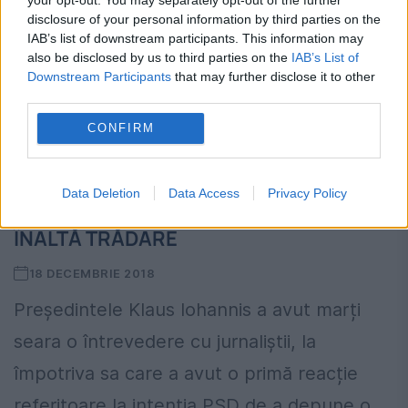
disclosure of your personal information by third parties on the
IAB’s list of downstream participants. This information may
also be disclosed by us to third parties on the
IAB’s List of
Downstream Participants
that may further disclose it to other
third parties.
CONFIRM
Iohannis are o PRIMĂ REACȚIE în
Data Deletion
Data Access
Privacy Policy
legătură cu plângerea penală de
ÎNALTĂ TRĂDARE
18 DECEMBRIE 2018
Președintele Klaus Iohannis a avut marți
seara o întrevedere cu jurnaliștii, la
împotriva sa care a avut o primă reacție
referitoare la intenția PSD de a depune o