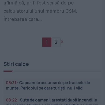
afirmă că, ar fi fost scrisă de pe
calculatorului unui membru CSM.
Întrebarea care...
»
1
2
Stiri calde
08:31
-
Capcanele ascunse de pe traseele de
munte. Pericolul pe care turiștii nu-l văd
08:22
-
Sute de oameni, arestați după incendiile