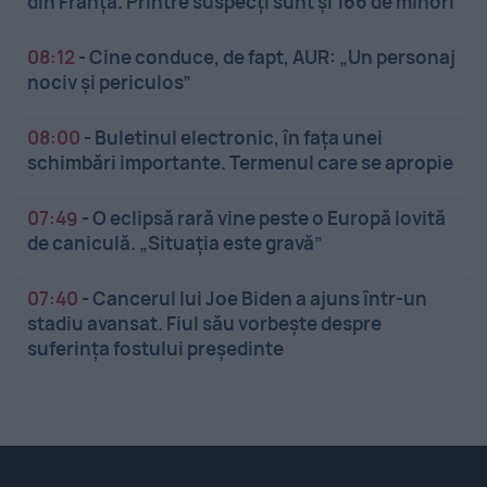
din Franța. Printre suspecți sunt și 166 de minori
08:12
-
Cine conduce, de fapt, AUR: „Un personaj
nociv și periculos”
08:00
-
Buletinul electronic, în fața unei
schimbări importante. Termenul care se apropie
07:49
-
O eclipsă rară vine peste o Europă lovită
de caniculă. „Situația este gravă”
07:40
-
Cancerul lui Joe Biden a ajuns într-un
stadiu avansat. Fiul său vorbește despre
suferința fostului președinte