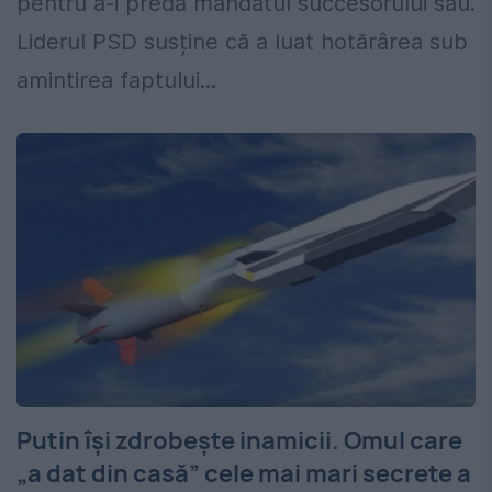
pentru a-i preda mandatul succesorului său.
Liderul PSD susține că a luat hotărârea sub
amintirea faptului...
Putin își zdrobește inamicii. Omul care
„a dat din casă” cele mai mari secrete a