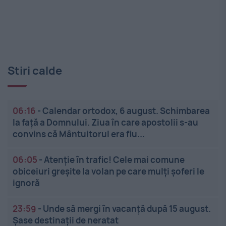
Stiri calde
06:16
-
Calendar ortodox, 6 august. Schimbarea
la față a Domnului. Ziua în care apostolii s-au
convins că Mântuitorul era fiu...
06:05
-
Atenție în trafic! Cele mai comune
obiceiuri greșite la volan pe care mulți șoferi le
ignoră
23:59
-
Unde să mergi în vacanță după 15 august.
Șase destinații de neratat