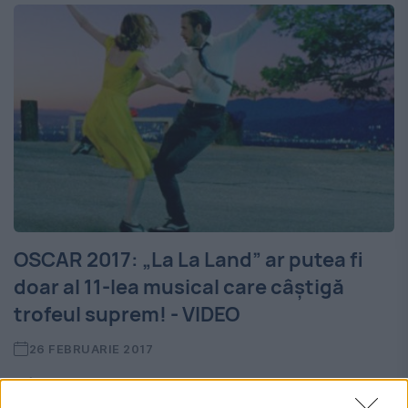
OSCAR 2017: „La La Land” ar putea fi
doar al 11-lea musical care câștigă
trofeul suprem! - VIDEO
26 FEBRUARIE 2017
Până în prezent, doar 10 producții de tip