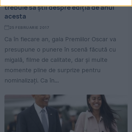
trebuie să știi despre ediția de anul
acesta
25 FEBRUARIE 2017
Ca în fiecare an, gala Premiilor Oscar va
presupune o punere în scenă făcută cu
migală, filme de calitate, dar și multe
momente pline de surprize pentru
nominalizați. Ca în...