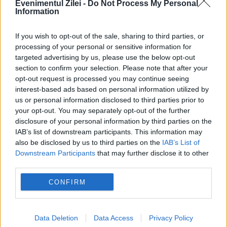
Evenimentul Zilei -
Do Not Process My Personal
musical au mai fost răsplătite cu Oscarul,
Information
astfel încât, miza din acest an este una
If you wish to opt-out of the sale, sharing to third parties, or
foarte interesantă. Specialiști din toată
processing of your personal or sensitive information for
lumea creditează...
targeted advertising by us, please use the below opt-out
section to confirm your selection. Please note that after your
opt-out request is processed you may continue seeing
interest-based ads based on personal information utilized by
us or personal information disclosed to third parties prior to
your opt-out. You may separately opt-out of the further
disclosure of your personal information by third parties on the
IAB’s list of downstream participants. This information may
also be disclosed by us to third parties on the
IAB’s List of
Downstream Participants
that may further disclose it to other
third parties.
CONFIRM
Data Deletion
Data Access
Privacy Policy
Gala Premiilor Oscar 2017. Tot ce