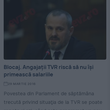
Blocaj. Angajaţii TVR riscă să nu îşi
primească salariile
29 MARTIE 2016
Povestea din Parlament de săptămâna
trecută privind situaţia de la TVR se poate