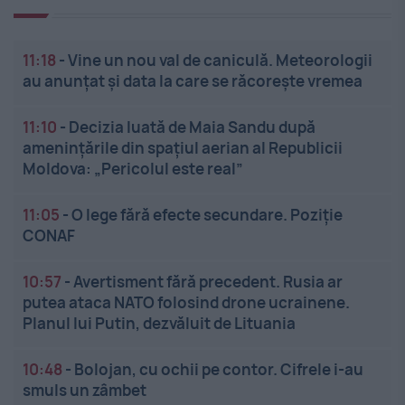
11:18
-
Vine un nou val de caniculă. Meteorologii
au anunțat și data la care se răcorește vremea
11:10
-
Decizia luată de Maia Sandu după
amenințările din spațiul aerian al Republicii
Moldova: „Pericolul este real”
11:05
-
O lege fără efecte secundare. Poziție
CONAF
10:57
-
Avertisment fără precedent. Rusia ar
putea ataca NATO folosind drone ucrainene.
Planul lui Putin, dezvăluit de Lituania
10:48
-
Bolojan, cu ochii pe contor. Cifrele i-au
smuls un zâmbet