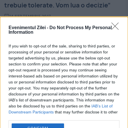
trebuie tolerate. Vom lua o decizie”
14 SEPTEMBRIE 2017
Vicepreședintele PNL, Gigel Știrbu, a spus
Evenimentul Zilei -
Do Not Process My Personal
Information
că incidentul de ieri seară de la B1 TV, în
If you wish to opt-out of the sale, sharing to third parties, or
care Mirel Palada l-a agresat fizic pe
processing of your personal or sensitive information for
senatorul USR, Mihai Goțiu, este un
targeted advertising by us, please use the below opt-out
section to confirm your selection. Please note that after your
episod...
opt-out request is processed you may continue seeing
interest-based ads based on personal information utilized by
us or personal information disclosed to third parties prior to
your opt-out. You may separately opt-out of the further
disclosure of your personal information by third parties on the
IAB’s list of downstream participants. This information may
also be disclosed by us to third parties on the
IAB’s List of
EXCLUSIV. Război în PNL. Gigel îi dă
Downstream Participants
that may further disclose it to other
REPLICA lui Florinel: "Este puțin
third parties.
frustrat"