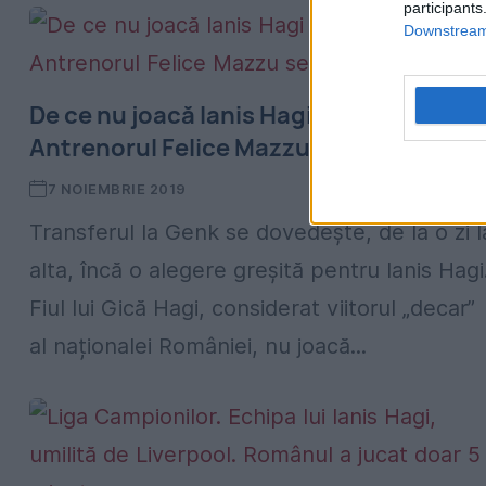
participants
Downstream 
De ce nu joacă Ianis Hagi la Genk!
Antrenorul Felice Mazzu se răzbună
7 NOIEMBRIE 2019
Transferul la Genk se dovedește, de la o zi l
alta, încă o alegere greșită pentru Ianis Hagi
Fiul lui Gică Hagi, considerat viitorul „decar”
al naționalei României, nu joacă...