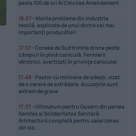
peste 100 de ori Al Cincilea Amendament
18:07
-
Marile probleme din industria
textilă, explicate de unul dintre cei mai
importanți producători
17:57
-
Coreea de Sud trimite drone peste
câmpuri în plină caniculă. Fermierii
vârstnici, avertizați în privința caniculei
17:48
-
Pastor cu milioane de adepți, vizat
de o cerere de extrădare. Acuzațiile sunt
extrem de grave
17:37
-
Ultimatum pentru Guvern din partea
.
Sanitas și Solidaritatea Sanitară:
Arhitectură completă pentru salarizarea
din sis...