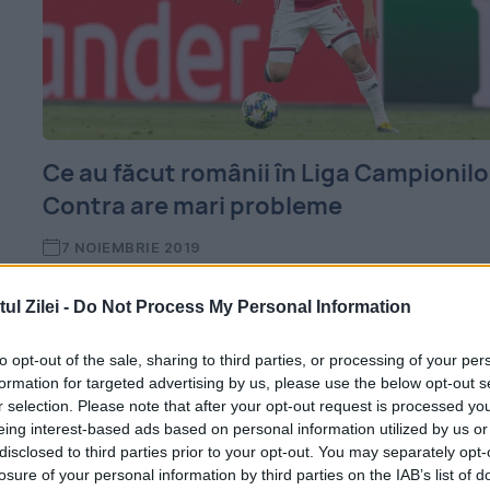
Ce au făcut românii în Liga Campionilo
Contra are mari probleme
7 NOIEMBRIE 2019
O nouă etapă disputată în Liga Campionilor
l Zilei -
Do Not Process My Personal Information
marți și miercuri, a arătat că fotbaliștii rom
to opt-out of the sale, sharing to third parties, or processing of your per
sunt aproape inexistenți când vine vorba
formation for targeted advertising by us, please use the below opt-out s
despre fotbalul la nivel înalt. Situația este
r selection. Please note that after your opt-out request is processed y
eing interest-based ads based on personal information utilized by us or
îngrijorătoare, pentru...
disclosed to third parties prior to your opt-out. You may separately opt-
losure of your personal information by third parties on the IAB’s list of