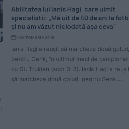
Abilitatea lui Ianis Hagi, care uimit
specialiștii: „Mă uit de 40 de ani la fotb
și nu am văzut niciodată așa ceva"
1 OCTOMBRIE 2019
Ianis Hagi a reușit să marcheze două goluri
pentru Genk, în ultimul meci de campionat
cu St. Truiden (scor 3-3). Ianis Hagi a reuși
să marcheze două goluri, pentru Genk,...
u
i