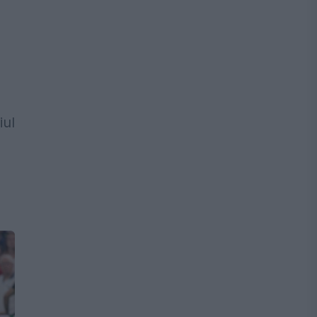
iul
a