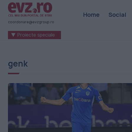
Știri
Home
Social
naționale
coordonare@evzgroup.ro
și
▼ Proiecte speciale
internaționale
|
România
genk
-
Evenimentul
Zilei