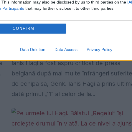
. This information may also be disclosed by us to third parties on the
IA
Participants
that may further disclose it to other third parties.
CONFIRM
Ianis Hagi, „atacat” de jurnaliști.
Evoluție proastă la Genk
Data Deletion
Data Access
Privacy Policy
4 NOIEMBRIE 2019
a
Ianis Hagi a fost aspru criticat de presa
.
belgiană după mai multe înfrângeri suferit
de echipa sa, Genk. Ianis Hagi a prins ultim
dată primul „11“ al celor de la...