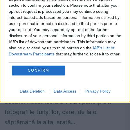
section to confirm your selection. Please note that after your
opt-out request is processed you may continue seeing
interest-based ads based on personal information utilized by
us or personal information disclosed to third parties prior to
your opt-out. You may separately opt-out of the further
disclosure of your personal information by third parties on the
În Parcul Naţional Semenic Cheile –
IAB’s list of downstream participants. This information may
also be disclosed by us to third parties on the
IAB’s List of
Caraşului pădurea este ”rasă” pom cu
Downstream Participants
that may further disclose it to other
pom I FOTO
third parties.
19 OCTOMBRIE 2017
CONFIRM
În Parcul Naţional Semenic Cheile –
Caraşului pădurea este rasă bucată cu
Data Deletion
Data Access
Privacy Policy
bucată. Acest lucru e vizibil până și din
fotografiile turiștilor, care, de la o
săptămână la alta, arată...