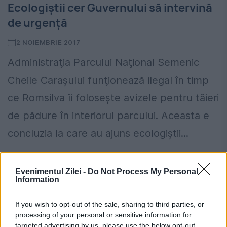
Ecologiștii cer Guvernului să intervină
de urgență
2 NOIEMBRIE 2017
Administraţia Parcului Naţional Semenic
Cheile Caraşului funţionează ilegal în timp
ce Romsilva îi foloseşte avizele pentru tăieri
de pădure în interiorul parcului. Aceasta e
concluzia la care au ajuns ecologiștii...
Evenimentul Zilei -
Do Not Process My Personal
Information
If you wish to opt-out of the sale, sharing to third parties, or
processing of your personal or sensitive information for
targeted advertising by us, please use the below opt-out