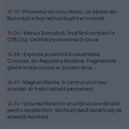
15:13
-
Piromanul din Iuliu Maniu. Un bărbat din
București a fost reținut după trei incendii
15:04
-
Marius Șumudică, încă fără contract la
CFR Cluj. Ce întârzie revenirea în Gruia
14:56
-
Explozie puternică în localitatea
Crocmaz, din Republica Moldova. Fragmentele
găsite la fața locului ar proveni de la...
14:47
-
Meghan Markle, în centrul unui nou
scandal: Ar trebui exilată permanent
14:34
-
Uniunea Notarilor anunță scutire de taxă
pentru moștenitori. Verificați dacă beneficiați de
această facilitate