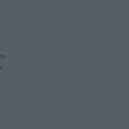
s
ta
a