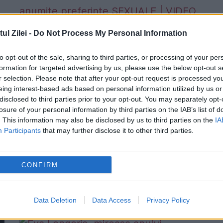
A mărturisit că îi place aşa: „Nevasta”
l Zilei -
Do Not Process My Personal Information
anumite preferinţe SEXUALE | VIDEO
to opt-out of the sale, sharing to third parties, or processing of your per
formation for targeted advertising by us, please use the below opt-out s
31 MAI 2014
r selection. Please note that after your opt-out request is processed y
Nu s-a sfiit niciodată să îşi pună pe tapet
eing interest-based ads based on personal information utilized by us or
disclosed to third parties prior to your opt-out. You may separately opt-
preferinţele sexuale... Mai ales în unele
losure of your personal information by third parties on the IAB’s list of
. This information may also be disclosed by us to third parties on the
IA
interviuri. Cu mâinile legate cu eşarfe din
Participants
that may further disclose it to other third parties.
mătase şi în bikini string-tanga, vedeta
serialului "Neveste...
CONFIRM
Data Deletion
Data Access
Privacy Policy