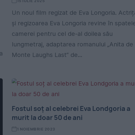
15 IULIE 2025
Un noul film regizat de Eva Longoria. Actriț
și regizoarea Eva Longoria revine în spatel
camerei pentru cel de-al doilea său
lungmetraj, adaptarea romanului „Anita de
a
Monte Laughs Last” de...
Fostul soț al celebrei Eva Londgoria a
murit la doar 50 de ani
1 NOIEMBRIE 2023