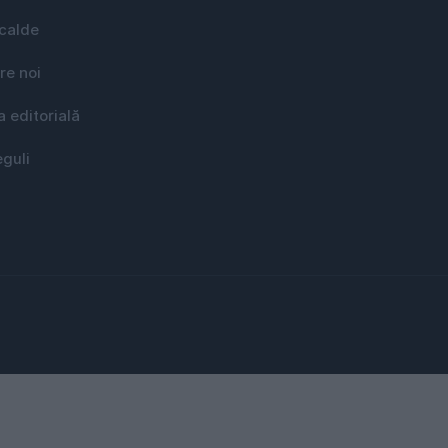
 calde
re noi
a editorială
eguli