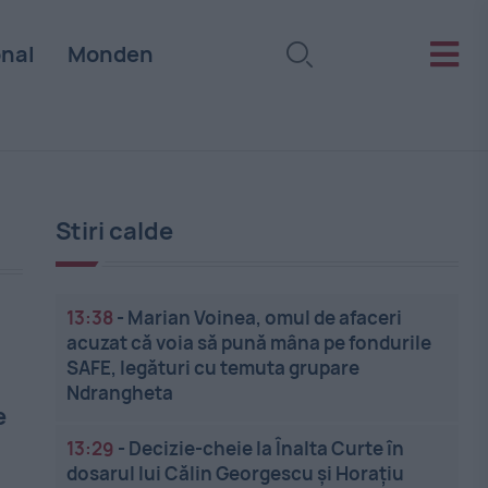
onal
Monden
Stiri calde
13:38
-
Marian Voinea, omul de afaceri
acuzat că voia să pună mâna pe fondurile
SAFE, legături cu temuta grupare
Ndrangheta
e
13:29
-
Decizie-cheie la Înalta Curte în
dosarul lui Călin Georgescu și Horațiu