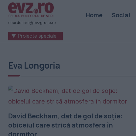
Știri
Home
Social
naționale
coordonare@evzgroup.ro
și
▼ Proiecte speciale
internaționale
|
România
Eva Longoria
-
Evenimentul
Zilei
David Beckham, dat de gol de soție:
obiceiul care strică atmosfera în
dormitor