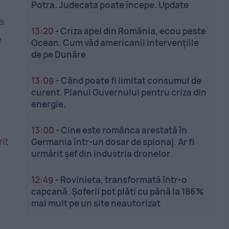
Potra. Judecata poate începe. Update
a
13:20
-
Criza apei din România, ecou peste
e
Ocean. Cum văd americanii intervențiile
de pe Dunăre
13:09
-
Când poate fi limitat consumul de
curent. Planul Guvernului pentru criza din
energie.
13:00
-
Cine este românca arestată în
Germania într-un dosar de spionaj. Ar fi
urmărit șef din industria dronelor
12:49
-
Rovinieta, transformată într-o
capcană. Șoferii pot plăti cu până la 186%
mai mult pe un site neautorizat