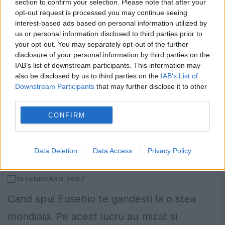
section to confirm your selection. Please note that after your
Emerich Dembrovschi, care a jucat
opt-out request is processed you may continue seeing
interest-based ads based on personal information utilized by
împotriva lui Eusebio, spune că dispariţia
us or personal information disclosed to third parties prior to
your opt-out. You may separately opt-out of the further
portughezului reprezintă o grea lovitură
disclosure of your personal information by third parties on the
pentru fotbal. Românul "cu statuie în
IAB’s list of downstream participants. This information may
also be disclosed by us to third parties on the
IAB’s List of
Mexic" şi-a amintit de duelurile cu "Pantera
Downstream Participants
that may further disclose it to other
third parties.
neagră"....
CONFIRM
Data Deletion
Data Access
Privacy Policy
Eusebio, cel mai iubit
15 FEBRUARIE 2007
Cand spui Eusebio te gandesti la o stea
mondiala. Pe acest lucru au mizat si