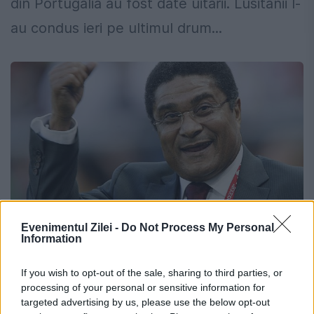
din Portugalia au fost date uitării. Lusitanii l-
au condus ieri pe ultimul drum...
Evenimentul Zilei -
Do Not Process My Personal
Information
"Mi s-a frânt inima când am aflat că a
If you wish to opt-out of the sale, sharing to third parties, or
murit marele Eusebio"
processing of your personal or sensitive information for
targeted advertising by us, please use the below opt-out
6 IANUARIE 2014