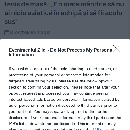
tenis de masă: „E o mare mândrie să nu
ai nicio asiatică în echipă şi să fii acolo
sus”
14 OCTOMBRIE 2015
România a strălucit la Campionatele
Evenimentul Zilei -
Do Not Process My Personal
Europene de tenis de masă de la
Information
Ekaterinburg (Rusia), acolo unde naționala a
If you wish to opt-out of the sale, sharing to third parties, or
cucerit argintul, iar Eliza Samara a triumfat
processing of your personal or sensitive information for
targeted advertising by us, please use the below opt-out
în proba de simplu. Sportiva...
section to confirm your selection. Please note that after your
opt-out request is processed you may continue seeing
interest-based ads based on personal information utilized by
us or personal information disclosed to third parties prior to
your opt-out. You may separately opt-out of the further
disclosure of your personal information by third parties on the
IAB’s list of downstream participants. This information may
also be disclosed by us to third parties on the
IAB’s List of