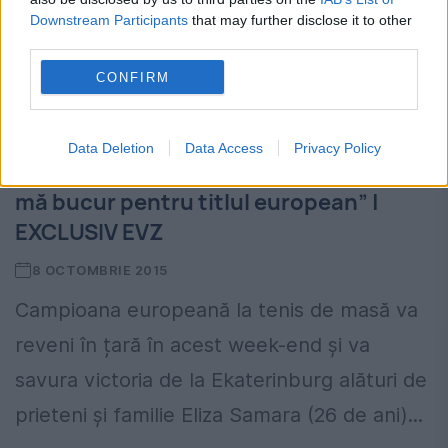
Downstream Participants
that may further disclose it to other
third parties.
CONFIRM
Data Deletion
Data Access
Privacy Policy
Eliza Samara: „N-am avut timp nici să
mă bucur pentru titlul european” |
EXCLUSIV EVZ
8 OCTOMBRIE 2015
Campioana europeană la tenis de masă va
reveni în țară în acest week-end și va
savura victoria de la Ekaterinburg alături de
prieteni și familie Eliza Samara (26 de ani)...