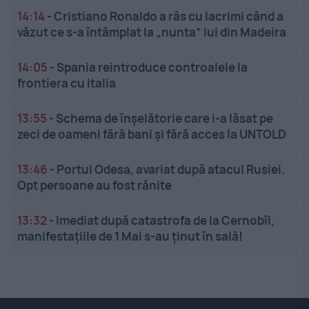
14:14
-
Cristiano Ronaldo a râs cu lacrimi când a
văzut ce s-a întâmplat la „nunta” lui din Madeira
14:05
-
Spania reintroduce controalele la
frontiera cu Italia
13:55
-
Schema de înșelătorie care i-a lăsat pe
zeci de oameni fără bani și fără acces la UNTOLD
13:46
-
Portul Odesa, avariat după atacul Rusiei.
Opt persoane au fost rănite
13:32
-
Imediat după catastrofa de la Cernobîl,
manifestațiile de 1 Mai s-au ținut în sală!