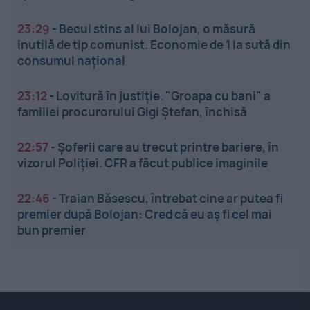
23:29
-
Becul stins al lui Bolojan, o măsură
inutilă de tip comunist. Economie de 1 la sută din
consumul național
23:12
-
Lovitură în justiție. "Groapa cu bani" a
familiei procurorului Gigi Ștefan, închisă
22:57
-
Șoferii care au trecut printre bariere, în
vizorul Poliției. CFR a făcut publice imaginile
22:46
-
Traian Băsescu, întrebat cine ar putea fi
premier după Bolojan: Cred că eu aș fi cel mai
bun premier