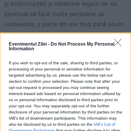
și Anticorupție) și misterele legate de ea
continuă să facă multe persoane să
vorbească, o parte din ele fiind până acum
în afara jocului...
Evenimentul Zilei -
Do Not Process My Personal
Information
If you wish to opt-out of the sale, sharing to third parties, or
processing of your personal or sensitive information for
targeted advertising by us, please use the below opt-out
section to confirm your selection. Please note that after your
opt-out request is processed you may continue seeing
interest-based ads based on personal information utilized by
us or personal information disclosed to third parties prior to
your opt-out. You may separately opt-out of the further
disclosure of your personal information by third parties on the
IAB’s list of downstream participants. This information may
also be disclosed by us to third parties on the
IAB’s List of
Ordinul ministrului pentru consultarea
Downstream Participants
that may further disclose it to other