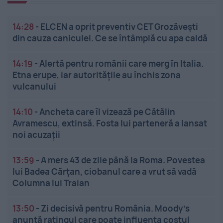
14:28
-
ELCEN a oprit preventiv CET Grozăveşti
din cauza caniculei. Ce se întâmplă cu apa caldă
14:19
-
Alertă pentru românii care merg în Italia.
Etna erupe, iar autoritățile au închis zona
vulcanului
14:10
-
Ancheta care îl vizează pe Cătălin
Avramescu, extinsă. Fosta lui parteneră a lansat
noi acuzații
13:59
-
A mers 43 de zile până la Roma. Povestea
lui Badea Cârțan, ciobanul care a vrut să vadă
Columna lui Traian
13:50
-
Zi decisivă pentru România. Moody’s
anunță ratingul care poate influența costul