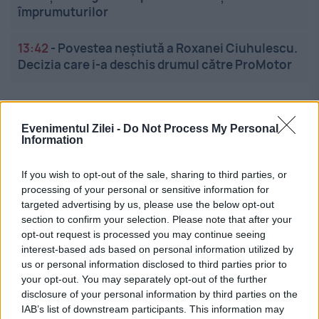
împrumuturilor
13:42
-
Povestea neștiută a Roxanei Ciuhulescu.
Decizia care i-a deschis drumul către ProMotor
Evenimentul Zilei -
Do Not Process My Personal
Information
If you wish to opt-out of the sale, sharing to third parties, or
Linkuri utile
processing of your personal or sensitive information for
targeted advertising by us, please use the below opt-out
section to confirm your selection. Please note that after your
opt-out request is processed you may continue seeing
Cel mai bun portal de stiri!
interest-based ads based on personal information utilized by
us or personal information disclosed to third parties prior to
Evenimentul Zilei este o publicație multimedia, dedicată
your opt-out. You may separately opt-out of the further
disclosure of your personal information by third parties on the
celor care apreciază știrile corecte, obiective și
IAB’s list of downstream participants. This information may
relevante din toate domeniile de activitate