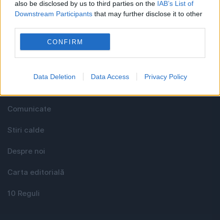
also be disclosed by us to third parties on the
IAB’s List of
Downstream Participants
that may further disclose it to other
third parties.
Utile
CONFIRM
Media KIT
Data Deletion
Data Access
Privacy Policy
Contact
Comunicate
Stiri calde
Despre noi
Carta editorială
10 Reguli