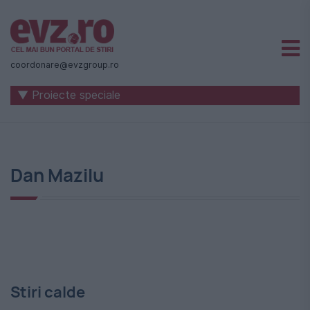
Știri
naționale
coordonare@evzgroup.ro
și
▼ Proiecte speciale
internaționale
|
România
Dan Mazilu
-
Evenimentul
Zilei
Stiri calde