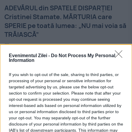
ADEVĂRUL din SPATELE DISPARȚIEI
Cristinei Stamate. MĂRTURIA care
SPERIE pe toată lumea: „NU mai voia să
TRĂIASCĂ”
27 NOIEMBRIE 2017
Evenimentul Zilei -
Do Not Process My Personal
Actrița Cristina Stamate a murit luni
Information
dimineață, la vârsta de 71 de ani, din cauza
If you wish to opt-out of the sale, sharing to third parties, or
unui accident vascular cerebral şi probleme
processing of your personal or sensitive information for
targeted advertising by us, please use the below opt-out
cardiace, pe un pat de la spitalul Floreasca.
section to confirm your selection. Please note that after your
Ea...
opt-out request is processed you may continue seeing
interest-based ads based on personal information utilized by
us or personal information disclosed to third parties prior to
your opt-out. You may separately opt-out of the further
disclosure of your personal information by third parties on the
IAB’s list of downstream participants. This information may