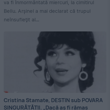
va fi înmormântată miercuri, la cimitirul
Bellu. Arşinel a mai declarat că trupul
neînsufleţit al...
Cristina Stamate, DESTIN sub POVARA
SINGURĂTĂȚII. „Dacă aș fi rămas