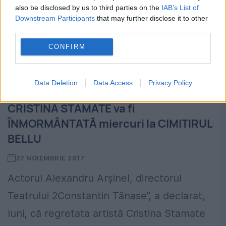
also be disclosed by us to third parties on the
IAB’s List of
Downstream Participants
that may further disclose it to other
third parties.
CONFIRM
Data Deletion
Data Access
Privacy Policy
CRISTINA STAMATE va fi
ÎNMORMÂNTATĂ miercuri la CIMITIRUL
BELLU
27 NOIEMBRIE 2017
Actorul Alexandru Arşinel, directorul
Teatrului 2Constantin Tănase”, a declarat,
luni, că regretata artistă Cristina Stamate