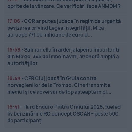
oprite de la vânzare. Ce verificări face ANMDMR
17:06
-
CCR ar putea judeca în regim de urgență
sesizarea privind Legea integrității. Miza:
aproape 771 de milioane de euro d...
16:58
-
Salmonella în ardei jalapeño importanți
din Mexic. 345 de îmbolnăviri; anchetă amplă a
autorităților
16:49
-
CFR Cluj joacă în Gruia contra
norvegienilor de la Tromso. Cine transmite
meciul și ce adversar de top așteaptă în pl...
16:41
-
Hard Enduro Piatra Craiului 2026, fueled
by benzinăriile RO concept OSCAR – peste 500
de participanți