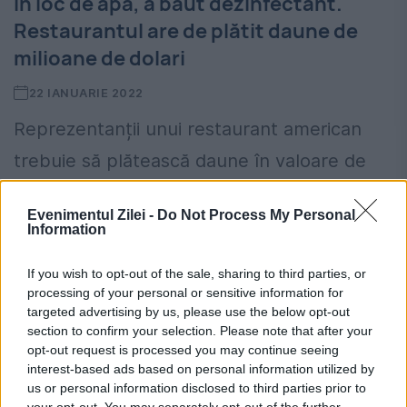
În loc de apă, a băut dezinfectant.
Restaurantul are de plătit daune de
milioane de dolari
22 IANUARIE 2022
Reprezentanții unui restaurant american
trebuie să plătească daune în valoare de
milioane de dolari unui client care a suferit
Evenimentul Zilei -
Do Not Process My Personal
leziuni grave pe termen lung, după ce a
Information
fost servit cu...
If you wish to opt-out of the sale, sharing to third parties, or
processing of your personal or sensitive information for
targeted advertising by us, please use the below opt-out
section to confirm your selection. Please note that after your
opt-out request is processed you may continue seeing
interest-based ads based on personal information utilized by
us or personal information disclosed to third parties prior to
your opt-out. You may separately opt-out of the further