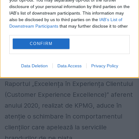
disclosure of your personal information by third parties on the
IAB’s list of downstream participants. This information may
also be disclosed by us to third parties on the
IAB’s List of
Downstream Participants
that may further disclose it to other
third parties.
CONFIRM
Experiența clienților în noua realitate
necesită transformare digitală
Data Deletion
Data Access
Privacy Policy
12 NOIEMBRIE 2020
Raportul „Excelența în Experiența Clientului
(Customer Experience Excellence)” aferent
anului 2020, realizat de KPMG, aduce în
atenție o schimbare în comportamentul
clienților care apelează la serviciile
brandurilor de pe piața...