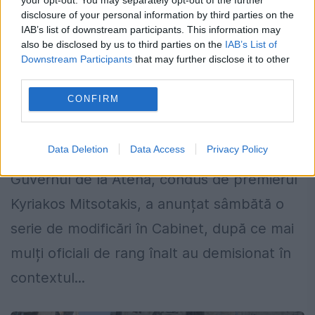
disclosure of your personal information by third parties on the
IAB’s list of downstream participants. This information may
also be disclosed by us to third parties on the
IAB’s List of
Downstream Participants
that may further disclose it to other
third parties.
Schimbări în Guvernul de la Atena,
CONFIRM
după scandalul fraudelor cu fonduri UE
Data Deletion
Data Access
Privacy Policy
29 IUNIE 2025
Guvernul de la Atena, condus de premierul
Kyriakos Mitsotakis, a anunțat sâmbătă o
serie de modificări în Cabinet, după ce mai
mulți oficiali de rang înalt au demisionat în
contextul...