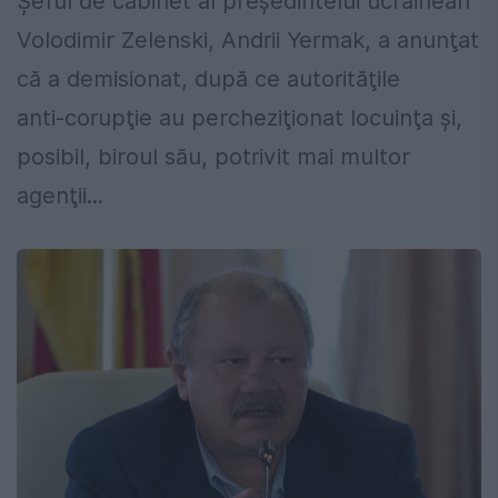
Şeful de cabinet al președintelui ucrainean
Volodimir Zelenski, Andrii Yermak, a anunţat
că a demisionat, după ce autorităţile
anti‑corupţie au percheziţionat locuinţa şi,
posibil, biroul său, potrivit mai multor
agenţii...