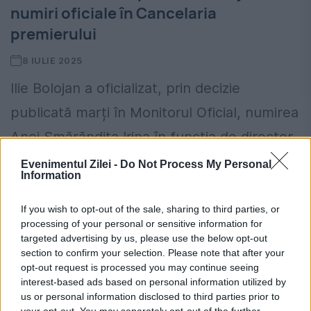
numiri oficiale în Cancelaria
premierului
8 IULIE 2025
Ilie Bolojan a oficializat, prin decizie
publicată marți în Monitorul Oficial, numirea
Anei Smărăndița Irina în funcția de director
de cabinet în cadrul Cancelariei prim-
Evenimentul Zilei -
Do Not Process My Personal
Information
ministrului. Funcția are rang de secretar...
If you wish to opt-out of the sale, sharing to third parties, or
processing of your personal or sensitive information for
targeted advertising by us, please use the below opt-out
section to confirm your selection. Please note that after your
opt-out request is processed you may continue seeing
interest-based ads based on personal information utilized by
us or personal information disclosed to third parties prior to
your opt-out. You may separately opt-out of the further