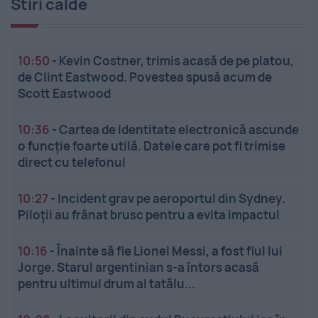
Stiri calde
10:50
-
Kevin Costner, trimis acasă de pe platou,
de Clint Eastwood. Povestea spusă acum de
Scott Eastwood
10:36
-
Cartea de identitate electronică ascunde
o funcție foarte utilă. Datele care pot fi trimise
direct cu telefonul
10:27
-
Incident grav pe aeroportul din Sydney.
Piloții au frânat brusc pentru a evita impactul
10:16
-
Înainte să fie Lionel Messi, a fost fiul lui
Jorge. Starul argentinian s-a întors acasă
pentru ultimul drum al tatălu...