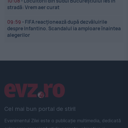
10:08
-
Locuitorii din sudul Bucureștiului ies în
stradă: Vrem aer curat
09:59
-
FIFA reacționează după dezvăluirile
despre Infantino. Scandalul ia amploare înaintea
alegerilor
Linkuri utile
Cel mai bun portal de stiri!
Evenimentul Zilei este o publicație multimedia, dedicată