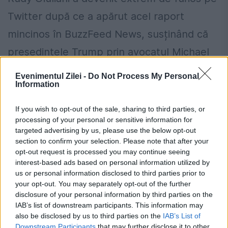
Twitter după ce a apărut acel raport
mincinos în BuzzFeed News, susținând că
președintele Trump prin avocatul Michael
Cohen avea un plan...
Evenimentul Zilei -
Do Not Process My Personal
Information
If you wish to opt-out of the sale, sharing to third parties, or
processing of your personal or sensitive information for
targeted advertising by us, please use the below opt-out
section to confirm your selection. Please note that after your
opt-out request is processed you may continue seeing
Război informaţional rus în SUA: Trolii
interest-based ads based on personal information utilized by
us or personal information disclosed to third parties prior to
atacă cele mai prizate site-uri ale
your opt-out. You may separately opt-out of the further
media | PULSUL PLANETEI
disclosure of your personal information by third parties on the
IAB’s list of downstream participants. This information may
5 MAI 2016
also be disclosed by us to third parties on the
IAB’s List of
Downstream Participants
that may further disclose it to other