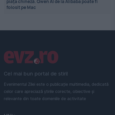
piața chineză. Qwen AI de la Alibaba poate fi
folosit pe Mac
Linkuri utile
Cel mai bun portal de stiri!
Evenimentul Zilei este o publicație multimedia, dedicată
celor care apreciază știrile corecte, obiective și
relevante din toate domeniile de activitate