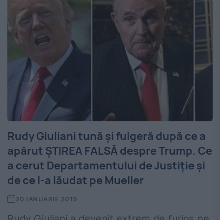
Rudy Giuliani tună şi fulgeră după ce a
apărut ŞTIREA FALSĂ despre Trump. Ce
a cerut Departamentului de Justiţie şi
de ce l-a lăudat pe Mueller
20 IANUARIE 2019
Rudy Giuliani a devenit extrem de furios pe