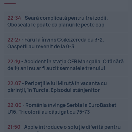
22:34
-
Seară complicată pentru trei zodii.
Oboseala le poate da planurile peste cap
22:27
-
Farul a învins Csikszereda cu 3-2.
Oaspeții au revenit de la 0-3
22:19
-
Accident în stația CFR Mangalia. O tânără
de 19 ani nu ar fi auzit semnalele trenului
22:07
-
Peripețiile lui Miruță în vacanța cu
părinții, în Turcia. Episodul stânjenitor
22:00
-
România învinge Serbia la EuroBasket
U16. Tricolorii au câștigat cu 75-73
21:50
-
Apple introduce o soluție diferită pentru