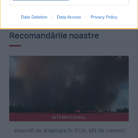
Data Deletion
Data Access
Privacy Policy
Recomandările noastre
INTERNATIONAL
Incendii de amploare în SUA. Mii de oameni