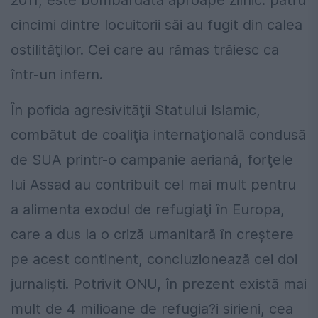
2011, este bombardată aproape zilnic: patru
cincimi dintre locuitorii săi au fugit din calea
ostilităţilor. Cei care au rămas trăiesc ca
într-un infern.
În pofida agresivităţii Statului Islamic,
combătut de coaliţia internaţională condusă
de SUA printr-o campanie aeriană, forţele
lui Assad au contribuit cel mai mult pentru
a alimenta exodul de refugiaţi în Europa,
care a dus la o criză umanitară în creştere
pe acest continent, concluzionează cei doi
jurnalişti. Potrivit ONU, în prezent există mai
mult de 4 milioane de refugia?i sirieni, cea