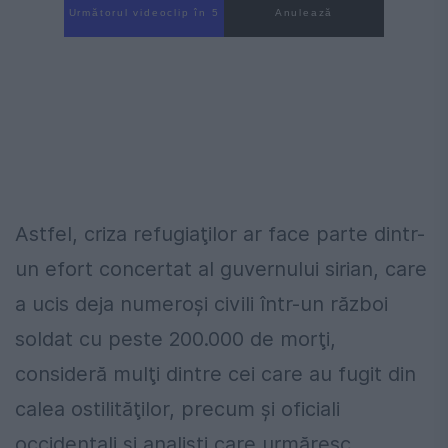
Următorul videoclip în 4
Anulează
Astfel, criza refugiaţilor ar face parte dintr-
un efort concertat al guvernului sirian, care
a ucis deja numeroşi civili într-un război
soldat cu peste 200.000 de morţi,
consideră mulţi dintre cei care au fugit din
calea ostilităţilor, precum şi oficiali
occidentali şi analişti care urmăresc