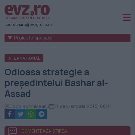
Știri
naționale
coordonare@evzgroup.ro
și
▼ Proiecte speciale
internaționale
|
INTERNATIONAL
România
Odioasa strategie a
-
preşedintelui Bashar al-
Evenimentul
Assad
Zilei
Dodo Romniceanu
21 septembrie 2015, 08:14
COMENTEAZĂ ȘTIREA