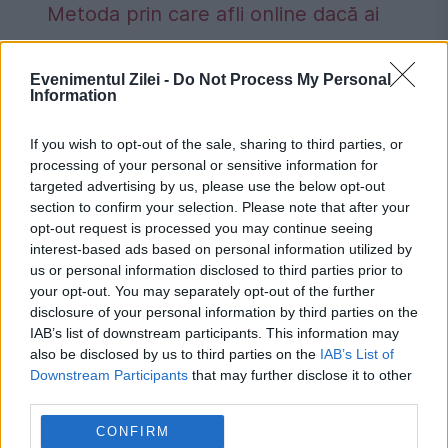
Metoda prin care afli online dacă ai
restanțe la taxe și impozite
Evenimentul Zilei -
Do Not Process My Personal
Information
If you wish to opt-out of the sale, sharing to third parties, or
buzzfeed
strategie
washington
processing of your personal or sensitive information for
targeted advertising by us, please use the below opt-out
section to confirm your selection. Please note that after your
opt-out request is processed you may continue seeing
interest-based ads based on personal information utilized by
us or personal information disclosed to third parties prior to
your opt-out. You may separately opt-out of the further
disclosure of your personal information by third parties on the
IAB’s list of downstream participants. This information may
also be disclosed by us to third parties on the
IAB’s List of
Downstream Participants
that may further disclose it to other
third parties.
CONFIRM