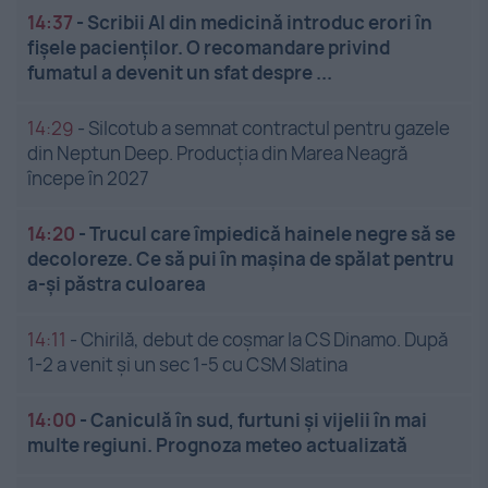
14:37
-
Scribii AI din medicină introduc erori în
fișele pacienților. O recomandare privind
fumatul a devenit un sfat despre ...
14:29
-
Silcotub a semnat contractul pentru gazele
din Neptun Deep. Producția din Marea Neagră
începe în 2027
14:20
-
Trucul care împiedică hainele negre să se
decoloreze. Ce să pui în mașina de spălat pentru
a-și păstra culoarea
14:11
-
Chirilă, debut de coșmar la CS Dinamo. După
1-2 a venit și un sec 1-5 cu CSM Slatina
14:00
-
Caniculă în sud, furtuni și vijelii în mai
multe regiuni. Prognoza meteo actualizată