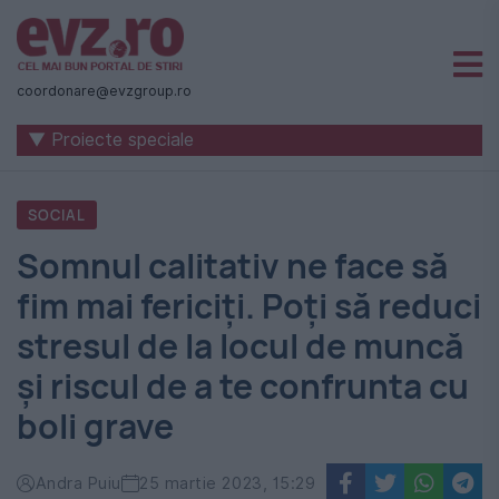
Știri
naționale
coordonare@evzgroup.ro
și
▼ Proiecte speciale
internaționale
|
SOCIAL
România
Somnul calitativ ne face să
-
fim mai fericiți. Poți să reduci
Evenimentul
stresul de la locul de muncă
Zilei
și riscul de a te confrunta cu
boli grave
Andra Puiu
25 martie 2023, 15:29