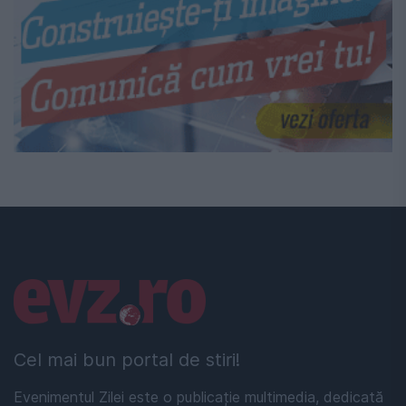
Linkuri utile
Cel mai bun portal de stiri!
Evenimentul Zilei este o publicație multimedia, dedicată