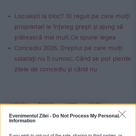
Locuiești la bloc? 10 reguli pe care mulți
proprietari le înțeleg greșit și ajung să
plătească mai mult.Ce spune legea
Concediu 2026. Dreptul pe care mulți
salariați nu îl cunosc. Când se pot pierde
zilele de concediu și când nu
calitate
fericire
somn
studiu
Evenimentul Zilei -
Do Not Process My Personal
Information
If you wish to opt-out of the sale, sharing to third parties, or