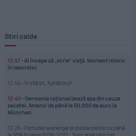
Stiri calde
12:57
-
AI începe să „scrie” viață. Moment istoric
în laborator
12:49
-
În sfârșit, fumătorul!
12:40
-
Germania raționalizează apa din cauza
secetei. Amenzi de până la 50.000 de euro la
München
12:28
-
Facturile la energie ar putea crește cu până
la 20% în iarna 2026-2027: „Sunt analizate trei