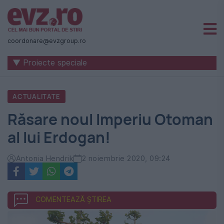
Știri
naționale
coordonare@evzgroup.ro
și
▼ Proiecte speciale
internaționale
|
ACTUALITATE
România
Răsare noul Imperiu Otoman
-
al lui Erdogan!
Evenimentul
Zilei
Antonia Hendrik
2 noiembrie 2020, 09:24
COMENTEAZĂ ȘTIREA