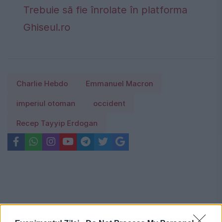
Trebuie să fie înrolate în platforma
Ghiseul.ro
Charlie Hebdo
Emmanuel Macron
imperiul otoman
occident
Recep Tayyip Erdogan