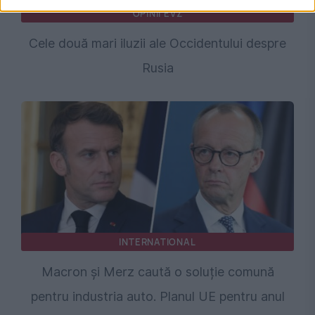
OPINII EVZ
Cele două mari iluzii ale Occidentului despre
Rusia
INTERNATIONAL
Macron și Merz caută o soluție comună
pentru industria auto. Planul UE pentru anul