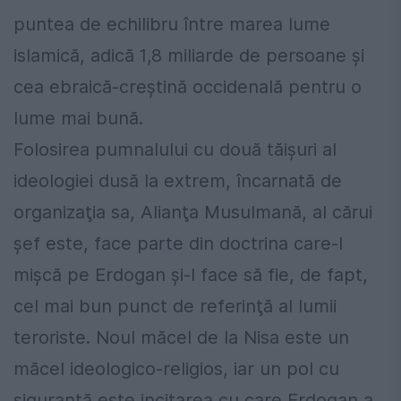
puntea de echilibru între marea lume
islamică, adică 1,8 miliarde de persoane şi
cea ebraică-creştină occidenală pentru o
lume mai bună.
Folosirea pumnalului cu două tăişuri al
ideologiei dusă la extrem, încarnată de
organizaţia sa, Alianţa Musulmană, al cărui
şef este, face parte din doctrina care-l
mişcă pe Erdogan şi-l face să fie, de fapt,
cel mai bun punct de referinţă al lumii
teroriste. Noul măcel de la Nisa este un
măcel ideologico-religios, iar un pol cu
siguranţă este incitarea cu care Erdogan a