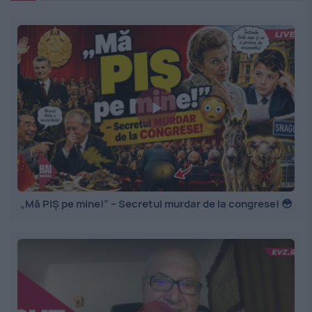
„Mă PIȘ pe mine!” – Secretul murdar de la congrese! 😳