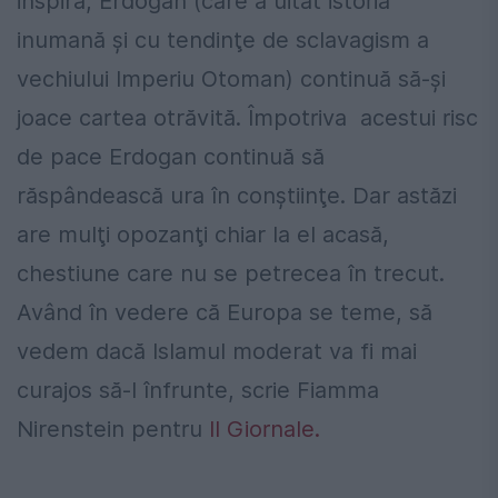
inspiră, Erdogan (care a uitat istoria
inumană şi cu tendinţe de sclavagism a
vechiului Imperiu Otoman) continuă să-şi
joace cartea otrăvită. Împotriva acestui risc
de pace Erdogan continuă să
răspândească ura în conştiinţe. Dar astăzi
are mulţi opozanţi chiar la el acasă,
chestiune care nu se petrecea în trecut.
Având în vedere că Europa se teme, să
vedem dacă Islamul moderat va fi mai
curajos să-l înfrunte, scrie Fiamma
Nirenstein pentru
Il Giornale.