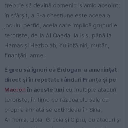
trebuie să devină domeniu islamic absolut;
în sfârşit, a 3-a chestiune este aceea a
jocului perfid, acela care implică grupurile
teroriste, de la Al Qaeda, la Isis, până la
Hamas şi Hezbolah, cu întâlniri, mutări,
finanţări, arme.
E greu să ignori că Erdogan a ameninţat
direct şi în repetate rânduri Franţa şi pe
Macron
în aceste luni
cu multiple atacuri
teroriste, în timp ce războaiele sale cu
propria armată se extindeau în Siria,
Armenia, Libia, Grecia şi Cipru, cu atacuri şi