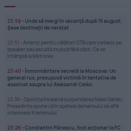
23:59
-
Unde să mergi în vacanță după 15 august.
Șase destinații de neratat
23:51
-
Amenzi pentru călătorii STB care vorbesc pe
speaker sau ascultă muzică fără căști. Ce se
întâmplă la Metrorex
23:40
-
Înmormântare secretă la Moscova: Un
general rus, presupusă victimă în tentativa de
asasinat asupra lui Aleksandr Ceiko
23:36
-
Opoziția încearcă suspendarea Maiei Sandu.
Președinta spune că în spatele demersului se află
interesele Kremlinului
23:26
-
Constantin Pănescu, fost acționar la FC