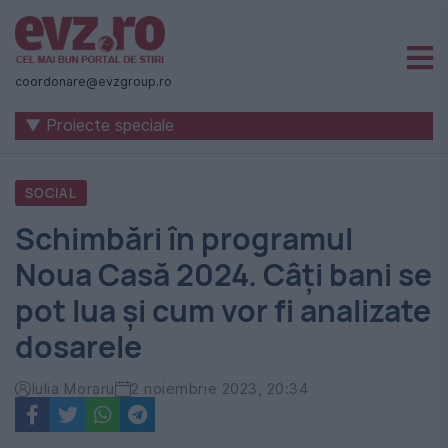
Știri
naționale
coordonare@evzgroup.ro
și
▼ Proiecte speciale
internaționale
|
SOCIAL
România
Schimbări în programul
-
Noua Casă 2024. Câți bani se
Evenimentul
pot lua și cum vor fi analizate
Zilei
dosarele
Iulia Moraru
2 noiembrie 2023, 20:34