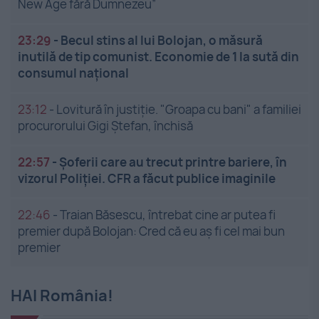
New Age fără Dumnezeu”
23:29
-
Becul stins al lui Bolojan, o măsură
inutilă de tip comunist. Economie de 1 la sută din
consumul național
23:12
-
Lovitură în justiție. "Groapa cu bani" a familiei
procurorului Gigi Ștefan, închisă
22:57
-
Șoferii care au trecut printre bariere, în
vizorul Poliției. CFR a făcut publice imaginile
22:46
-
Traian Băsescu, întrebat cine ar putea fi
premier după Bolojan: Cred că eu aș fi cel mai bun
premier
HAI România!