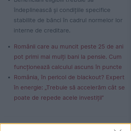
îndeplinească și condițiile specifice
stabilite de bănci în cadrul normelor lor
interne de creditare.
Românii care au muncit peste 25 de ani
pot primi mai mulți bani la pensie. Cum
funcționează calculul ascuns în puncte
România, în pericol de blackout? Expert
în energie: „Trebuie să accelerăm cât se
poate de repede acele investiții”