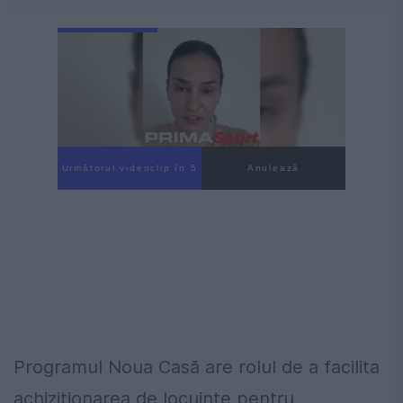
Următorul videoclip în 3
Anulează
Programul Noua Casă are rolul de a facilita
achiziționarea de locuințe pentru