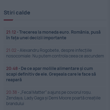
Stiri calde
21:12
-
Trecerea la moneda euro. România, pusă
în fața unei decizii importante
21:02
-
Alexandru Rogobete, despre infecțiile
nosocomiale: Nu putem controla ceea ce ascundem
20:48
-
De ce apar moliile alimentare și cum
scapi definitiv de ele. Greșeala care le face să
reapară
20:38
-
„Fecal Matter” a ajuns pe covorul roșu.
Zendaya, Lady Gaga și Demi Moore poartă creațiile
brandului