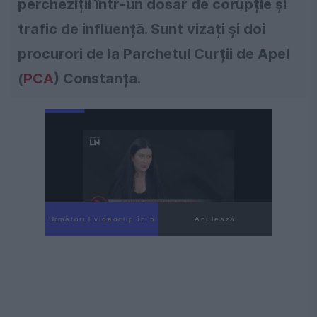
percheziții într-un dosar de corupție și
trafic de influență. Sunt vizați și doi
procurori de la Parchetul Curții de Apel
(
PCA
) Constanța.
Următorul videoclip în 4
Anulează