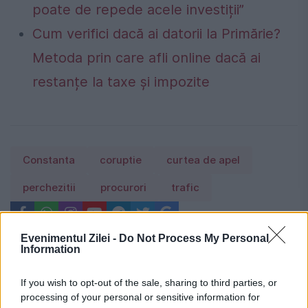
poate de repede acele investiții”
Cum verifici dacă ai datorii la Primărie?
Metoda prin care afli online dacă ai
restanțe la taxe și impozite
Constanta
coruptie
curtea de apel
perchezitii
procurori
trafic
Evenimentul Zilei -
Do Not Process My Personal
Information
If you wish to opt-out of the sale, sharing to third parties, or
processing of your personal or sensitive information for