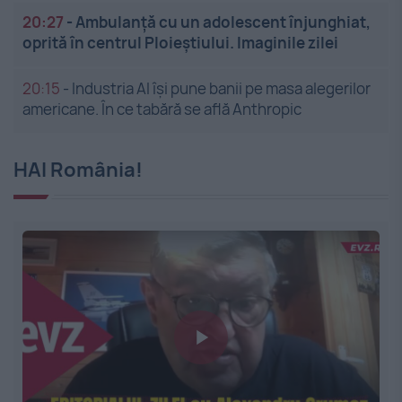
20:27
-
Ambulanță cu un adolescent înjunghiat,
oprită în centrul Ploieștiului. Imaginile zilei
20:15
-
Industria AI își pune banii pe masa alegerilor
americane. În ce tabără se află Anthropic
HAI România!