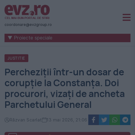
Știri
naționale
coordonare@evzgroup.ro
și
▼ Proiecte speciale
internaționale
|
JUSTITIE
România
Percheziții într-un dosar de
-
corupție la Constanța. Doi
Evenimentul
procurori, vizați de ancheta
Zilei
Parchetului General
Răzvan Scarlat
13 mai 2026, 21:06