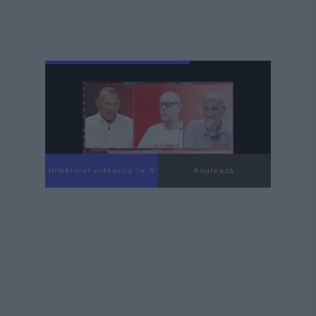
Următorul videoclip în 3
Anulează