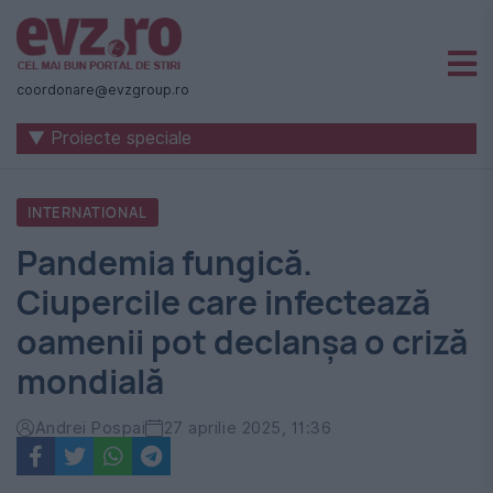
Știri
naționale
coordonare@evzgroup.ro
și
▼ Proiecte speciale
internaționale
|
INTERNATIONAL
România
Pandemia fungică.
-
Ciupercile care infectează
Evenimentul
oamenii pot declanșa o criză
Zilei
mondială
Andrei Pospai
27 aprilie 2025, 11:36