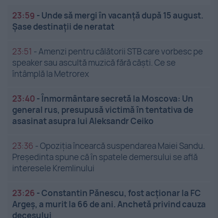
23:59
-
Unde să mergi în vacanță după 15 august.
Șase destinații de neratat
23:51
-
Amenzi pentru călătorii STB care vorbesc pe
speaker sau ascultă muzică fără căști. Ce se
întâmplă la Metrorex
23:40
-
Înmormântare secretă la Moscova: Un
general rus, presupusă victimă în tentativa de
asasinat asupra lui Aleksandr Ceiko
23:36
-
Opoziția încearcă suspendarea Maiei Sandu.
Președinta spune că în spatele demersului se află
interesele Kremlinului
23:26
-
Constantin Pănescu, fost acționar la FC
Argeș, a murit la 66 de ani. Anchetă privind cauza
decesului