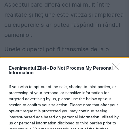
Aspectul care diferă cel mai mult între
realitate și ficțiune este viteza și amploarea
cu ciupercile s-ar putea răspândi în rândul
oamenilor.
Unele ciuperci pot fi transmise de la o
persoană la alta, dar ar fi nevoie de o
Evenimentul Zilei -
Do Not Process My Personal
variantă extrem de puternică pentru a
Information
amenința specia umană cu dispariția, așa
If you wish to opt-out of the sale, sharing to third parties, or
cum se întâmplă în serial.
processing of your personal or sensitive information for
targeted advertising by us, please use the below opt-out
„Nu există niciun program de cercetare
section to confirm your selection. Please note that after your
opt-out request is processed you may continue seeing
pentru dezvoltarea de vaccinuri
interest-based ads based on personal information utilized by
us or personal information disclosed to third parties prior to
antifungice”, avertizează Bignell, subliniind
your opt-out. You may separately opt-out of the further