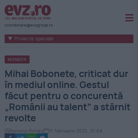
Știri
naționale
coordonare@evzgroup.ro
și
▼ Proiecte speciale
internaționale
|
MONDEN
România
Mihai Bobonete, criticat dur
-
în mediul online. Gestul
Evenimentul
făcut pentru o concurentă
Zilei
„Românii au talent” a stârnit
revolte
Ramona Rotaru
11 februarie 2023, 21:44