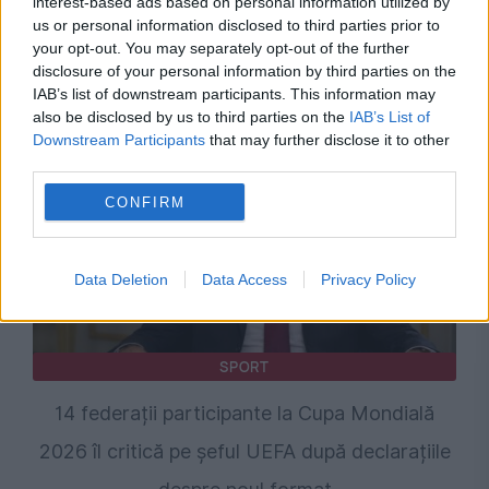
interest-based ads based on personal information utilized by
us or personal information disclosed to third parties prior to
your opt-out. You may separately opt-out of the further
Recomandările noastre
disclosure of your personal information by third parties on the
IAB’s list of downstream participants. This information may
also be disclosed by us to third parties on the
IAB’s List of
Downstream Participants
that may further disclose it to other
third parties.
CONFIRM
Data Deletion
Data Access
Privacy Policy
SPORT
14 federații participante la Cupa Mondială
2026 îl critică pe șeful UEFA după declarațiile