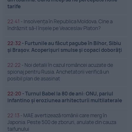
tarife
22:41
-
Insolvenţa în Republica Moldova. Cine a
îndrăznit să-l înşele pe Veaceslav Platon?
22:32
-
Furtunile au făcut pagube în Bihor, Sibiu
și Brașov. Acoperișuri smulse și copaci doborâți
22:22
-
Noi detalii în cazul româncei acuzate de
spionaj pentru Rusia. Anchetatorii verifică un
posibil plan de asasinat
22:20
-
Turnul Babel la 80 de ani: ONU, pariul
Infantino și eroziunea arhitecturii multilaterale
22:13
-
MAE avertizează românii care merg în
Japonia. Peste 500 de zboruri, anulate din cauza
taifunului