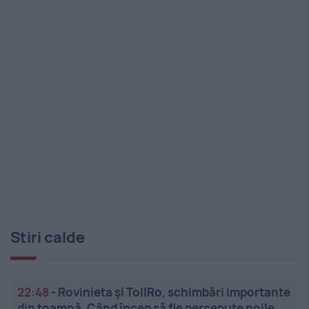
Stiri calde
22:48
-
Rovinieta și TollRo, schimbări importante
din toamnă. Când încep să fie percepute noile