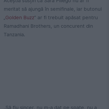
Aceștia susțin că Sara Piliego nu ar fi
meritat să ajungă în semifinale, iar butonul
„
Golden Buzz
” ar fi trebuit apăsat pentru
Ramadhani Brothers, un concurent din
Tanzania.
„Să fiu sincer, nu m-a dat pe spate, nu a