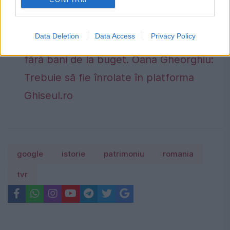
pensie? Actele necesare. Termenul legal
de depunere a cererii
Data Deletion
Data Access
Privacy Policy
Peste 900 de primării riscă să rămână
fără bani de la buget. Oana Gheorghiu:
Trebuie să fie înrolate în platforma
Ghiseul.ro
google
istorie
patrimoniu
romania
tvr