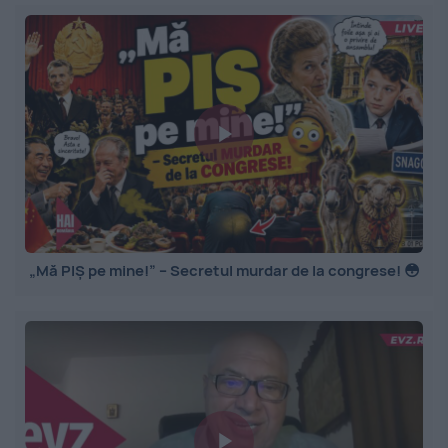
„Mă PIȘ pe mine!” – Secretul murdar de la congrese! 😳