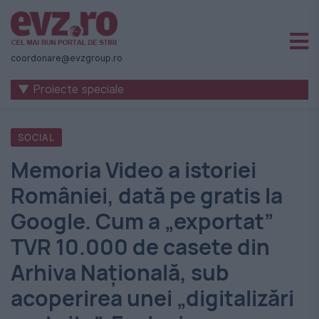
Știri
naționale
coordonare@evzgroup.ro
și
▼ Proiecte speciale
internaționale
|
SOCIAL
România
Memoria Video a istoriei
-
României, dată pe gratis la
Evenimentul
Google. Cum a „exportat”
Zilei
TVR 10.000 de casete din
Arhiva Națională, sub
acoperirea unei „digitalizări