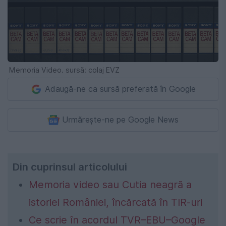
Memoria Video. sursă: colaj EVZ
Adaugă-ne ca sursă preferată în Google
Urmărește-ne pe Google News
Din cuprinsul articolului
Memoria video sau Cutia neagră a
istoriei României, încărcată în TIR-uri
Ce scrie în acordul TVR–EBU–Google