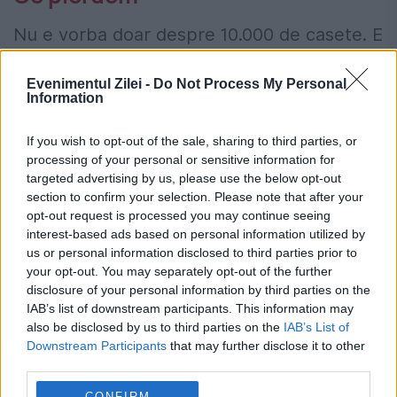
Nu e vorba doar despre 10.000 de casete. E
vorba despre memoria colectivă a unei țări.
Evenimentul Zilei -
Do Not Process My Personal
Despre accesul liber al unei corporații
Information
străine la fragmente de istorie pe care noi
If you wish to opt-out of the sale, sharing to third parties, or
nu le mai controlăm. E vorba despre cum,
processing of your personal or sensitive information for
targeted advertising by us, please use the below opt-out
într-un birou din Calea Dorobanți, cineva a
section to confirm your selection. Please note that after your
opt-out request is processed you may continue seeing
semnat că aceste imagini pot pleca – fără
interest-based ads based on personal information utilized by
să întrebe pe nimeni și fără să explice
us or personal information disclosed to third parties prior to
your opt-out. You may separately opt-out of the further
nimic.
disclosure of your personal information by third parties on the
IAB’s list of downstream participants. This information may
also be disclosed by us to third parties on the
IAB’s List of
Downstream Participants
that may further disclose it to other
third parties.
Cine are dreptul să încaseze ultima
CONFIRM