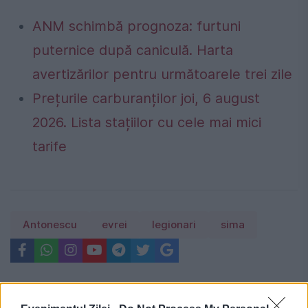
ANM schimbă prognoza: furtuni
puternice după caniculă. Harta
avertizărilor pentru următoarele trei zile
Prețurile carburanților joi, 6 august
2026. Lista stațiilor cu cele mai mici
tarife
Antonescu
evrei
legionari
sima