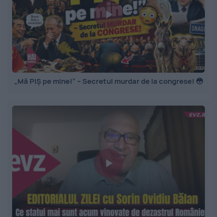
„Mă PIȘ pe mine!” – Secretul murdar de la congrese! 😳