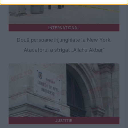
INTERNATIONAL
Două persoane înjunghiate la New York.
Atacatorul a strigat „Allahu Akbar”
JUSTITIE