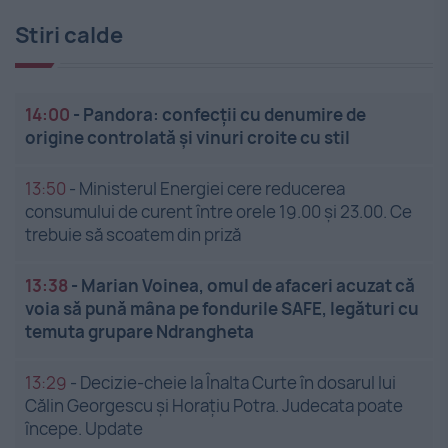
Stiri calde
14:00
-
Pandora: confecții cu denumire de
origine controlată și vinuri croite cu stil
13:50
-
Ministerul Energiei cere reducerea
consumului de curent între orele 19.00 și 23.00. Ce
trebuie să scoatem din priză
13:38
-
Marian Voinea, omul de afaceri acuzat că
voia să pună mâna pe fondurile SAFE, legături cu
temuta grupare Ndrangheta
13:29
-
Decizie-cheie la Înalta Curte în dosarul lui
Călin Georgescu și Horațiu Potra. Judecata poate
începe. Update