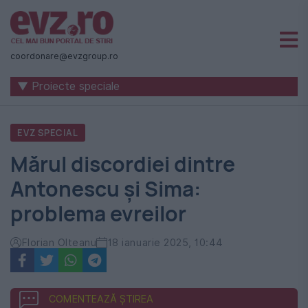
Știri
naționale
coordonare@evzgroup.ro
și
▼ Proiecte speciale
internaționale
|
EVZ SPECIAL
România
Mărul discordiei dintre
-
Antonescu și Sima:
Evenimentul
problema evreilor
Zilei
Florian Olteanu
18 ianuarie 2025, 10:44
COMENTEAZĂ ȘTIREA