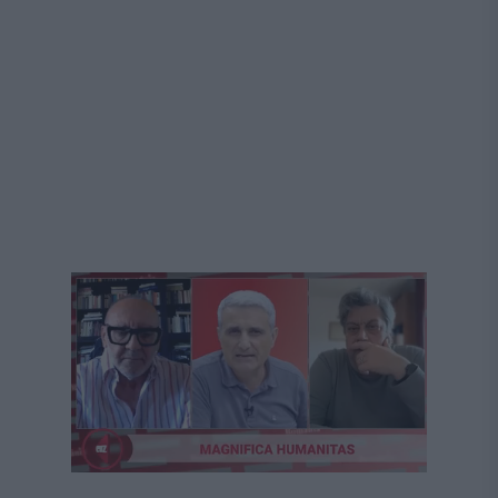
Următorul videoclip în 4
Anulează