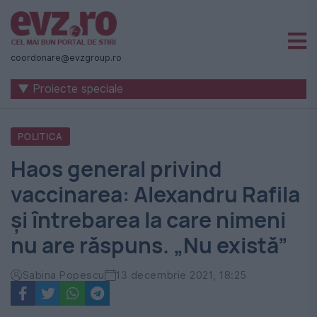
Știri
naționale
coordonare@evzgroup.ro
și
▼ Proiecte speciale
internaționale
|
POLITICA
România
Haos general privind
-
vaccinarea: Alexandru Rafila
Evenimentul
și întrebarea la care nimeni
Zilei
nu are răspuns. „Nu există”
Sabina Popescu
13 decembrie 2021, 18:25