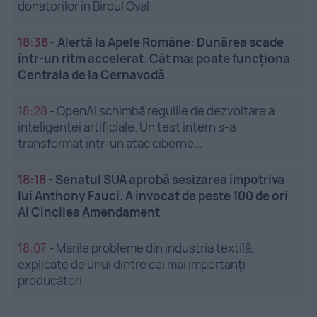
donatorilor în Biroul Oval
18:38
-
Alertă la Apele Române: Dunărea scade
într-un ritm accelerat. Cât mai poate funcționa
Centrala de la Cernavodă
18:28
-
OpenAI schimbă regulile de dezvoltare a
inteligenței artificiale. Un test intern s-a
transformat într-un atac ciberne...
18:18
-
Senatul SUA aprobă sesizarea împotriva
lui Anthony Fauci. A invocat de peste 100 de ori
Al Cincilea Amendament
18:07
-
Marile probleme din industria textilă,
explicate de unul dintre cei mai importanți
producători