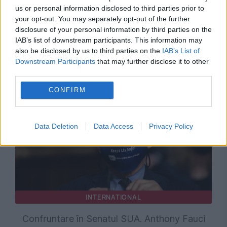
us or personal information disclosed to third parties prior to
your opt-out. You may separately opt-out of the further
disclosure of your personal information by third parties on the
IAB’s list of downstream participants. This information may
also be disclosed by us to third parties on the
IAB’s List of
Recomandările noastre
Downstream Participants
that may further disclose it to other
third parties.
CONFIRM
Data Deletion
Data Access
Privacy Policy
INTERNATIONAL
Confruntare în Senatul SUA. Anthony Fauci