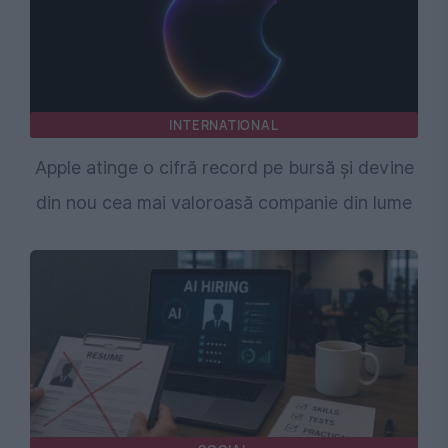
INTERNATIONAL
Apple atinge o cifră record pe bursă și devine
din nou cea mai valoroasă companie din lume