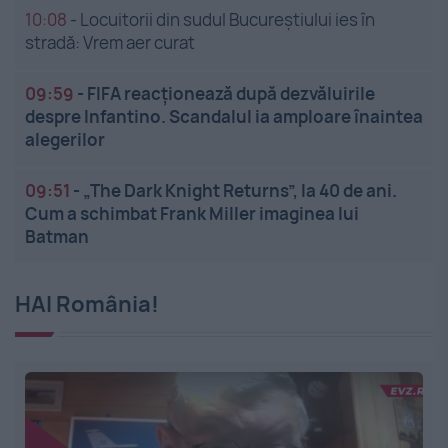
10:08
-
Locuitorii din sudul Bucureștiului ies în
stradă: Vrem aer curat
09:59
-
FIFA reacționează după dezvăluirile
despre Infantino. Scandalul ia amploare înaintea
alegerilor
09:51
-
„The Dark Knight Returns”, la 40 de ani.
Cum a schimbat Frank Miller imaginea lui
Batman
HAI România!