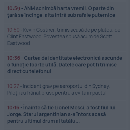
10:59
-
ANM schimbă harta vremii. O parte din
țară se încinge, alta intră sub rafale puternice
10:50
-
Kevin Costner, trimis acasă de pe platou, de
Clint Eastwood. Povestea spusă acum de Scott
Eastwood
10:36
-
Cartea de identitate electronică ascunde
o funcție foarte utilă. Datele care pot fi trimise
direct cu telefonul
10:27
-
Incident grav pe aeroportul din Sydney.
Piloții au frânat brusc pentru a evita impactul
10:16
-
Înainte să fie Lionel Messi, a fost fiul lui
Jorge. Starul argentinian s-a întors acasă
pentru ultimul drum al tatălu...