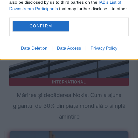
also be disclosed by us to third parties on the
IAB’s List of
inevitabilă
Downstream Participants
that may further disclose it to other
third parties.
CONFIRM
Data Deletion
Data Access
Privacy Policy
INTERNATIONAL
Mărirea și decăderea Nokia. Cum a ajuns
gigantul de 30% din piața mondială o simplă
amintire