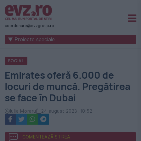
Știri
naționale
coordonare@evzgroup.ro
și
▼ Proiecte speciale
internaționale
|
SOCIAL
România
Emirates oferă 6.000 de
-
locuri de muncă. Pregătirea
Evenimentul
se face în Dubai
Zilei
Iulia Moraru
24 august 2023, 18:52
COMENTEAZĂ ȘTIREA