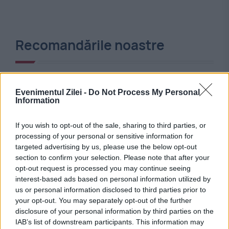
Recomandările noastre
Evenimentul Zilei -
Do Not Process My Personal
Information
If you wish to opt-out of the sale, sharing to third parties, or
processing of your personal or sensitive information for
targeted advertising by us, please use the below opt-out
section to confirm your selection. Please note that after your
opt-out request is processed you may continue seeing
interest-based ads based on personal information utilized by
INTERNATIONAL
us or personal information disclosed to third parties prior to
your opt-out. You may separately opt-out of the further
Greșeala pe care angajatorii o fac în relația cu
disclosure of your personal information by third parties on the
salariații. Scăderea productivității devine
IAB’s list of downstream participants. This information may