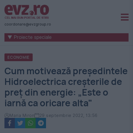
Știri
naționale
coordonare@evzgroup.ro
și
▼ Proiecte speciale
internaționale
|
ECONOMIE
România
Cum motivează președintele
-
Hidroelectrica creșterile de
Evenimentul
preț din energie: „Este o
Zilei
iarnă ca oricare alta"
Maria Miron
29 septembrie 2022, 13:56