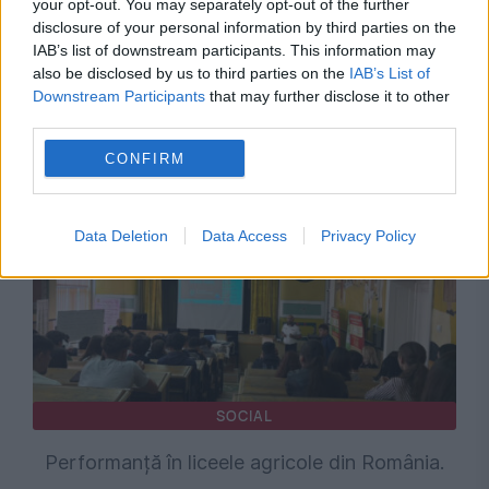
your opt-out. You may separately opt-out of the further
POLITICA
disclosure of your personal information by third parties on the
IAB’s list of downstream participants. This information may
Sorin Grindeanu: Parlamentul a evitat
also be disclosed by us to third parties on the
IAB’s List of
Downstream Participants
that may further disclose it to other
pierderea a 5,8 miliarde de euro din PNRR și a
third parties.
deblocat 16,7 miliarde din SAFE
CONFIRM
Data Deletion
Data Access
Privacy Policy
SOCIAL
Performanță în liceele agricole din România.