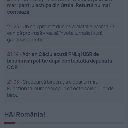
mari pentru echipa din Gruia. Returul nu mai
contează
21:23
-
Un nou proiect dubios al Nataliei Morari. O
echipă pro-rusă vrea să înveţe jurnaliştii „să
gândească critic”
21:14
-
Adrian Câciu acuză PNL și USR de
bipolarism politic după contestația depusă la
CCR
21:03
-
Credeai că birocrația e doar un mit.
Funcționarii europeni spun că este colegul lor de
birou
HAI România!