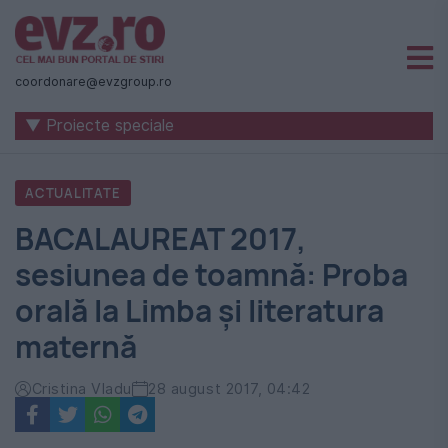
Știri
naționale
coordonare@evzgroup.ro
și
▼ Proiecte speciale
internaționale
|
ACTUALITATE
România
BACALAUREAT 2017,
-
sesiunea de toamnă: Proba
Evenimentul
orală la Limba şi literatura
Zilei
maternă
Cristina Vladu
28 august 2017, 04:42