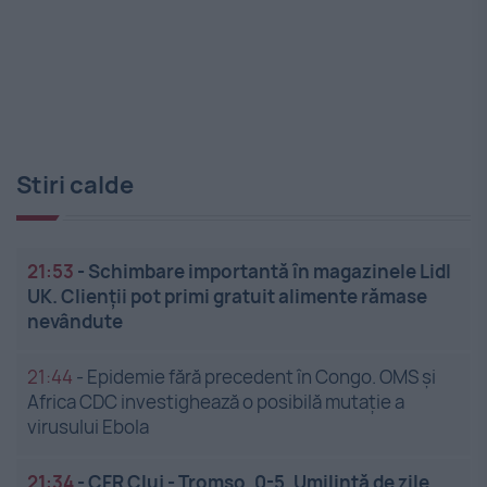
Stiri calde
21:53
-
Schimbare importantă în magazinele Lidl
UK. Clienții pot primi gratuit alimente rămase
nevândute
21:44
-
Epidemie fără precedent în Congo. OMS și
Africa CDC investighează o posibilă mutație a
virusului Ebola
21:34
-
CFR Cluj - Tromso, 0-5. Umilință de zile