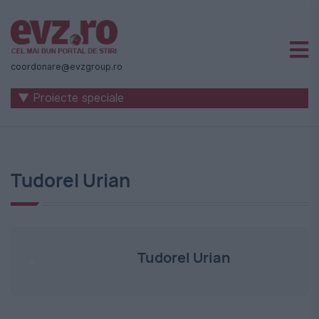
Știri
naționale
coordonare@evzgroup.ro
și
▼ Proiecte speciale
internaționale
|
România
Tudorel Urian
-
Evenimentul
Zilei
Tudorel Urian