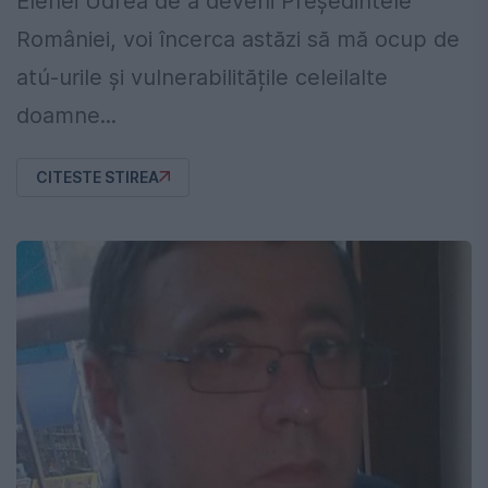
Elenei Udrea de a deveni Președintele
României, voi încerca astăzi să mă ocup de
atú-urile și vulnerabilitățile celeilalte
doamne...
CITESTE STIREA