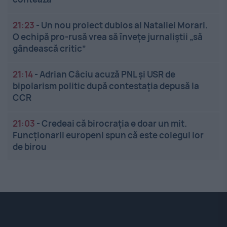
21:23
-
Un nou proiect dubios al Nataliei Morari.
O echipă pro-rusă vrea să înveţe jurnaliştii „să
gândească critic”
21:14
-
Adrian Câciu acuză PNL și USR de
bipolarism politic după contestația depusă la
CCR
21:03
-
Credeai că birocrația e doar un mit.
Funcționarii europeni spun că este colegul lor
de birou