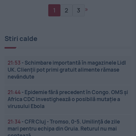
»
1
2
3
Stiri calde
21:53
-
Schimbare importantă în magazinele Lidl
UK. Clienții pot primi gratuit alimente rămase
nevândute
21:44
-
Epidemie fără precedent în Congo. OMS și
Africa CDC investighează o posibilă mutație a
virusului Ebola
21:34
-
CFR Cluj - Tromso, 0-5. Umilință de zile
mari pentru echipa din Gruia. Returul nu mai
contează