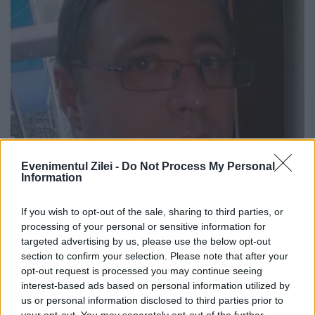
Evenimentul Zilei -
Do Not Process My Personal
Information
If you wish to opt-out of the sale, sharing to third parties, or
OPINII EVZ
processing of your personal or sensitive information for
Nord și Sud
targeted advertising by us, please use the below opt-out
section to confirm your selection. Please note that after your
6 NOIEMBRIE 2014
opt-out request is processed you may continue seeing
interest-based ads based on personal information utilized by
Pe la mijlocul anilor ’90 ai secolului trecut
us or personal information disclosed to third parties prior to
your opt-out. You may separately opt-out of the further