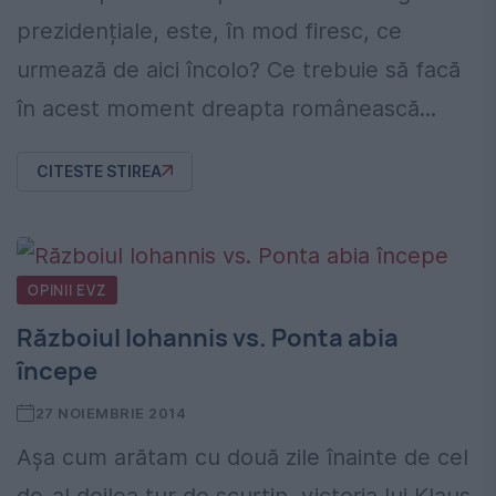
prezidențiale, este, în mod firesc, ce
urmează de aici încolo? Ce trebuie să facă
în acest moment dreapta românească...
CITESTE STIREA
OPINII EVZ
Războiul Iohannis vs. Ponta abia
începe
27 NOIEMBRIE 2014
Așa cum arătam cu două zile înainte de cel
de-al doilea tur de scurtin, victoria lui Klaus