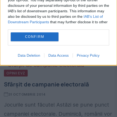
(cum sună!), imediat după constituirea
disclosure of your personal information by third parties on the
IAB’s list of downstream participants. This information may
grupului de la Visegrád și apariția cărții lui
also be disclosed by us to third parties on the
IAB’s List of
Samuel Huntington, The Clash of
Downstream Participants
that may further disclose it to other
third parties.
civilizations, prin presa noastră...
CONFIRM
CITESTE STIREA
Data Deletion
Data Access
Privacy Policy
OPINII EVZ
Sfârșit de campanie electorală
31 OCTOMBRIE 2014
Jocurile sunt făcute! Astăzi se pune punct
campaniei electorale. Duminică, românii vor