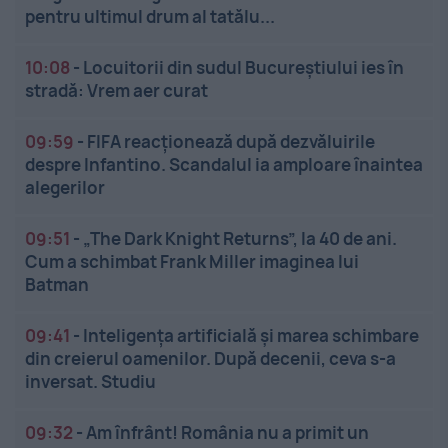
pentru ultimul drum al tatălu...
10:08
-
Locuitorii din sudul Bucureștiului ies în
stradă: Vrem aer curat
09:59
-
FIFA reacționează după dezvăluirile
despre Infantino. Scandalul ia amploare înaintea
alegerilor
09:51
-
„The Dark Knight Returns”, la 40 de ani.
Cum a schimbat Frank Miller imaginea lui
Batman
09:41
-
Inteligența artificială și marea schimbare
din creierul oamenilor. După decenii, ceva s-a
inversat. Studiu
09:32
-
Am înfrânt! România nu a primit un