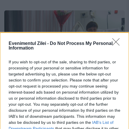
Evenimentul Zilei -
Do Not Process My Personal
Information
If you wish to opt-out of the sale, sharing to third parties, or
processing of your personal or sensitive information for
targeted advertising by us, please use the below opt-out
section to confirm your selection. Please note that after your
opt-out request is processed you may continue seeing
interest-based ads based on personal information utilized by
us or personal information disclosed to third parties prior to
ACTUALITATE
your opt-out. You may separately opt-out of the further
disclosure of your personal information by third parties on the
Cât costă cazarea în rezervele
IAB’s list of downstream participants. This information may
spitalelor de stat
also be disclosed by us to third parties on the
IAB’s List of
Downstream Participants
that may further disclose it to other