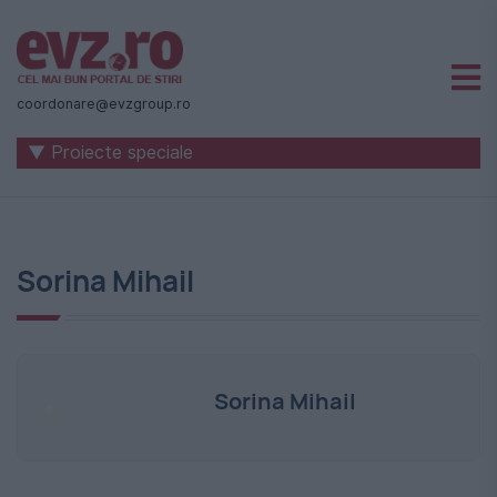
Știri
naționale
coordonare@evzgroup.ro
și
▼ Proiecte speciale
internaționale
|
România
Sorina Mihail
-
Evenimentul
Zilei
Sorina Mihail