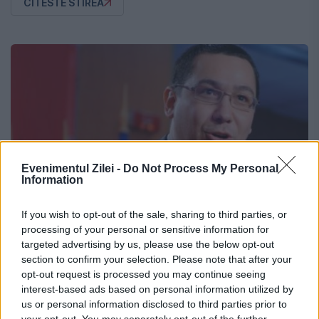
CITESTE STIREA
Evenimentul Zilei -
Do Not Process My Personal
Information
If you wish to opt-out of the sale, sharing to third parties, or
processing of your personal or sensitive information for
targeted advertising by us, please use the below opt-out
section to confirm your selection. Please note that after your
POLITICA
opt-out request is processed you may continue seeing
interest-based ads based on personal information utilized by
Ponta: "În cazul unei noi SUSPENDĂRI,
us or personal information disclosed to third parties prior to
your opt-out. You may separately opt-out of the further