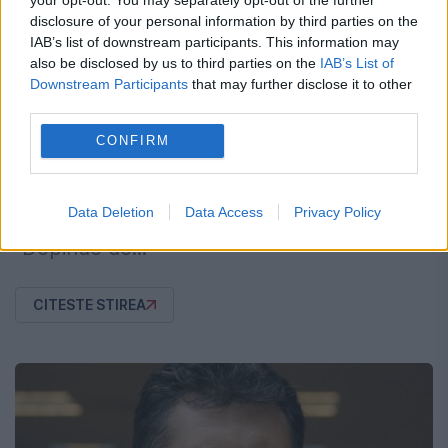
Băsescu şi-ar pierde din pensie. Ar fi
disclosure of your personal information by third parties on the
drept să i-o TĂIEM şi noi puţin"
IAB’s list of downstream participants. This information may
also be disclosed by us to third parties on the
IAB’s List of
4 NOIEMBRIE 2014
Downstream Participants
that may further disclose it to other
Premierul Victor Ponta a declarat, luni, la
third parties.
România Tv, că în cazul unei noi suspendări
CONFIRM
din funcţie a preşedintelui Traian Băsescu,
acesta şi-ar pierde o parte din pensie.
Data Deletion
Data Access
Privacy Policy
"Depinde de...
CITESTE STIREA