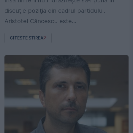
însă nimeni nu îndrăzneşte să-i pună în
discuţie poziţia din cadrul partidului.
Aristotel Căncescu este...
CITESTE STIREA