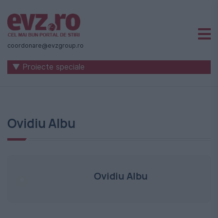
Știri
naționale
coordonare@evzgroup.ro
și
▼ Proiecte speciale
internaționale
|
România
Ovidiu Albu
-
Evenimentul
Zilei
Ovidiu Albu