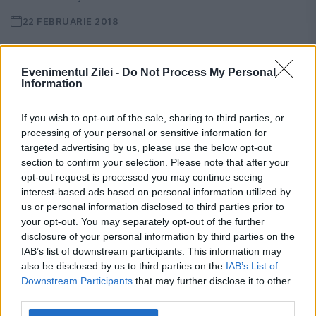
22 FEBRUARIE 2018
Astă seară, de la ora 18, toată țara se va
buluci în fața micilor ecrane, pentru a-l
Evenimentul Zilei -
Do Not Process My Personal
Information
vedea și auzi pe ministrul Tudorel Toader
If you wish to opt-out of the sale, sharing to third parties, or
cum pronunță, în sfârșit, decizia pe...
processing of your personal or sensitive information for
targeted advertising by us, please use the below opt-out
section to confirm your selection. Please note that after your
CITESTE STIREA
opt-out request is processed you may continue seeing
interest-based ads based on personal information utilized by
us or personal information disclosed to third parties prior to
your opt-out. You may separately opt-out of the further
disclosure of your personal information by third parties on the
IAB’s list of downstream participants. This information may
also be disclosed by us to third parties on the
IAB’s List of
Downstream Participants
that may further disclose it to other
third parties.