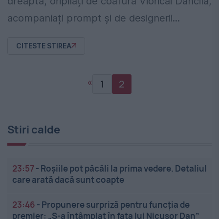
dreapta, oripilați de coafura Vioricăi Dăncilă,
acompaniați prompt și de designerii...
CITESTE STIREA
«
1
2
Stiri calde
23:57
-
Roșiile pot păcăli la prima vedere. Detaliul
care arată dacă sunt coapte
23:46
-
Propunere surpriză pentru funcția de
premier: „S-a întâmplat în fața lui Nicușor Dan”