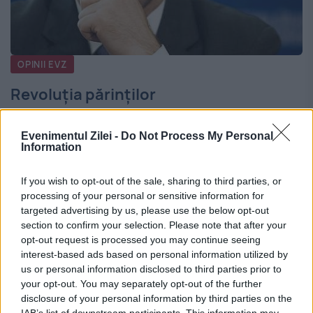
OPINII EVZ
Revoluția părinților
9 IANUARIE 2014
Evenimentul Zilei -
Do Not Process My Personal
Într-un an (2013) în care mulți au remarcat
Information
o „trezire” a spiritului civic m-am întrebat
If you wish to opt-out of the sale, sharing to third parties, or
adesea „oare când vor face și părinții o
processing of your personal or sensitive information for
targeted advertising by us, please use the below opt-out
revoluție”? Răspunsul părea să fie
section to confirm your selection. Please note that after your
opt-out request is processed you may continue seeing
„niciodată”, dintr-un...
interest-based ads based on personal information utilized by
us or personal information disclosed to third parties prior to
your opt-out. You may separately opt-out of the further
CITESTE STIREA
disclosure of your personal information by third parties on the
IAB’s list of downstream participants. This information may