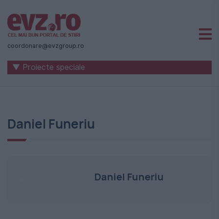
Știri
naționale
coordonare@evzgroup.ro
și
▼ Proiecte speciale
internaționale
|
România
Daniel Funeriu
-
Evenimentul
Zilei
Daniel Funeriu