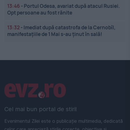
13:46
-
Portul Odesa, avariat după atacul Rusiei.
Opt persoane au fost rănite
13:32
-
Imediat după catastrofa de la Cernobîl,
manifestațiile de 1 Mai s-au ținut în sală!
Linkuri utile
Cel mai bun portal de stiri!
Evenimentul Zilei este o publicație multimedia, dedicată
celor care apreciază știrile corecte, obiective și