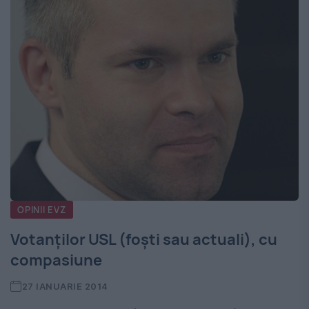
OPINII EVZ
Votanților USL (foști sau actuali), cu
compasiune
27 IANUARIE 2014