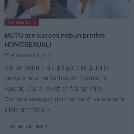
ACTUALITATE
MUTU are succes nebun printre
HOMOSEXUALI
26 NOIEMBRIE 2012
Adrian Mutu n-a rupt gura târgului în
campionatul de fotbal din Fran?a, la
Ajaccio, dar a reu?it s? frâng? inimi.
Comunitatea gay din Fran?a î?i va alege în
zilele urm?toare...
CITESTE STIREA