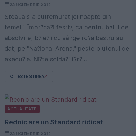
23 NOIEMBRIE 2012
Steaua s-a cutremurat joi noapte din
temelii. Îmbr?ca?i festiv, ca pentru balul de
absolvire, b?ie?ii cu sânge ro?albastru au
dat, pe "Na?ional Arena," peste plutonul de
execu?ie. Ni?te solda?i f?r?...
CITESTE STIREA
ACTUALITATE
Rednic are un Standard ridicat
23 NOIEMBRIE 2012