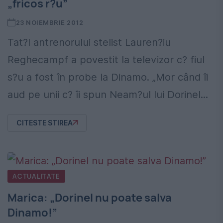
„fricos r?u”
23 NOIEMBRIE 2012
Tat?l antrenorului stelist Lauren?iu
Reghecampf a povestit la televizor c? fiul
s?u a fost în probe la Dinamo. „Mor când îi
aud pe unii c? îi spun Neam?ul lui Dorinel...
CITESTE STIREA
ACTUALITATE
Marica: „Dorinel nu poate salva
Dinamo!”