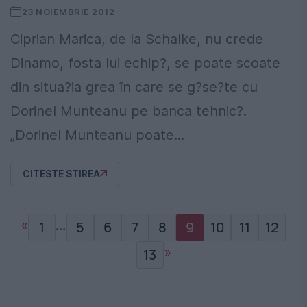
23 NOIEMBRIE 2012
Ciprian Marica, de la Schalke, nu crede
Dinamo, fosta lui echip?, se poate scoate
din situa?ia grea în care se g?se?te cu
Dorinel Munteanu pe banca tehnic?.
„Dorinel Munteanu poate...
CITESTE STIREA
«
…
1
5
6
7
8
9
10
11
12
»
13