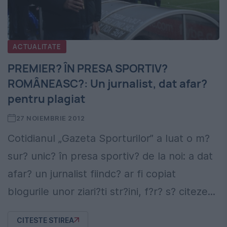
ACTUALITATE
PREMIER? ÎN PRESA SPORTIV?
ROMÂNEASC?: Un jurnalist, dat afar?
pentru plagiat
27 NOIEMBRIE 2012
Cotidianul „Gazeta Sporturilor” a luat o m?
sur? unic? în presa sportiv? de la noi: a dat
afar? un jurnalist fiindc? ar fi copiat
blogurile unor ziari?ti str?ini, f?r? s? citeze...
CITESTE STIREA