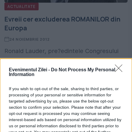
ACTUALITATE
Evreii cer excluderea ROMANILOR din
Europa
24 NOIEMBRIE 2012
Ronald Lauder, pre?edintele Congresului
Mondial Evreiesc, a cerut scoaterea echipei
Evenimentul Zilei -
Do Not Process My Personal
de fotbal Lazio din cupele europene, dup?
Information
ce suporterii acestei echipe i-au atacat pe
If you wish to opt-out of the sale, sharing to third parties, or
fanii celor de la Tottenham. Agresiunile...
processing of your personal or sensitive information for
targeted advertising by us, please use the below opt-out
section to confirm your selection. Please note that after your
CITESTE STIREA
opt-out request is processed you may continue seeing
interest-based ads based on personal information utilized by
us or personal information disclosed to third parties prior to
your opt-out. You may separately opt-out of the further