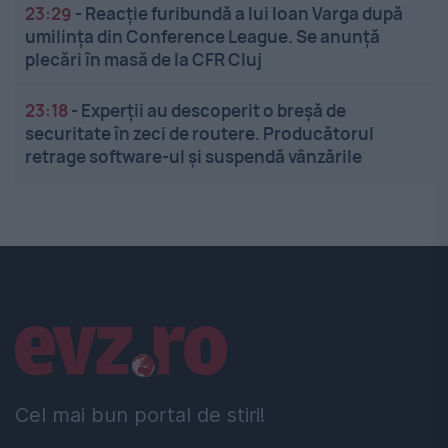
23:29
-
Reacție furibundă a lui Ioan Varga după
umilința din Conference League. Se anunță
plecări în masă de la CFR Cluj
23:18
-
Experții au descoperit o breșă de
securitate în zeci de routere. Producătorul
retrage software-ul și suspendă vânzările
Linkuri utile
Cel mai bun portal de stiri!