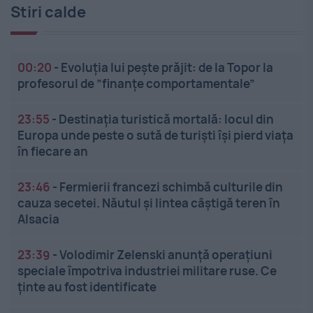
Stiri calde
00:20
-
Evoluția lui pește prăjit: de la Topor la
profesorul de ”finanțe comportamentale”
23:55
-
Destinația turistică mortală: locul din
Europa unde peste o sută de turiști își pierd viața
în fiecare an
23:46
-
Fermierii francezi schimbă culturile din
cauza secetei. Năutul și lintea câștigă teren în
Alsacia
23:39
-
Volodimir Zelenski anunță operațiuni
speciale împotriva industriei militare ruse. Ce
ținte au fost identificate