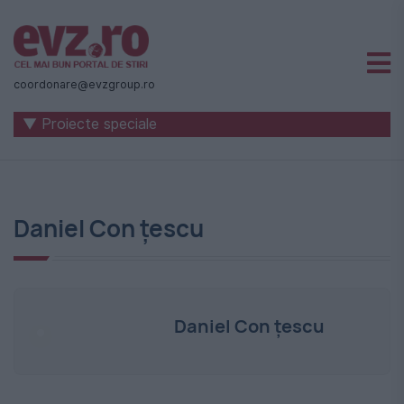
Știri
naționale
coordonare@evzgroup.ro
și
▼ Proiecte speciale
internaționale
|
România
Daniel Con ţescu
-
Evenimentul
Zilei
Daniel Con ţescu