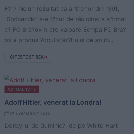
F?r? niciun rezultat ca antrenor din 1991,
"Sorinaccio" s-a f?cut de râs când a afirmat
c? FC Bra?ov n-are valoare Echipa FC Bra?
ov a produs ?ocul sfâr?itului de an în...
CITESTE STIREA
ACTUALITATE
Adolf Hitler, venerat la Londra!
27 NOIEMBRIE 2012
Derby-ul de duminic?, de pe White Hart