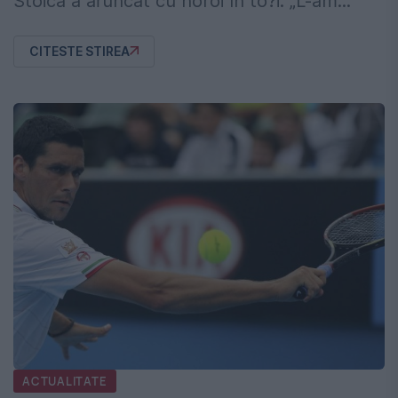
Stoica a aruncat cu noroi în to?i. „L-am...
CITESTE STIREA
ACTUALITATE