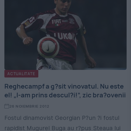
ACTUALITATE
Reghecampf a g?sit vinovatul. Nu este
el! „I-am prins descul?i!”, zic bra?ovenii
26 NOIEMBRIE 2012
Fostul dinamovist Georgian P?un ?i fostul
rapidist Mugurel Buga au r?pus Steaua lui