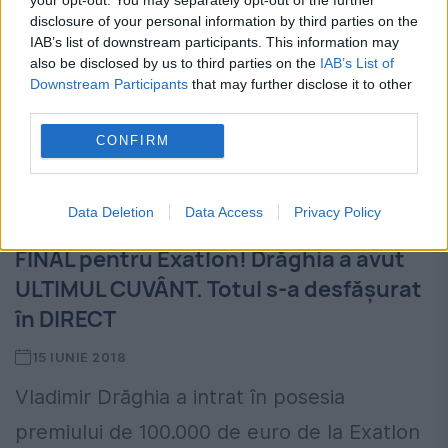
disclosure of your personal information by third parties on the
IAB’s list of downstream participants. This information may
also be disclosed by us to third parties on the
IAB’s List of
Downstream Participants
that may further disclose it to other
third parties.
CONFIRM
Data Deletion
Data Access
Privacy Policy
ACTUALITATE
FINAL pentru Exatlon! Drăghia a avut
ULTIMUL CUVÂNT. Totul s-a desfășurat
în DIRECT
15 IUNIE 2018
Vladimir Drăghia a intrat în posesia
premiului de 100.000 de euro de la Exatlon