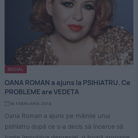
SOCIAL
OANA ROMAN a ajuns la PSIHIATRU. Ce
PROBLEME are VEDETA
16 FEBRUARIE 2018
Oana Roman a ajuns pe mâinile unui
psihiatru după ce s-a decis să încerce să
lupte împotriva depresiei, o boală aproape