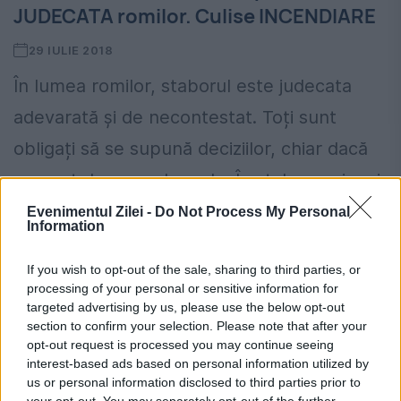
JUDECATA romilor. Culise INCENDIARE
29 IULIE 2018
În lumea romilor, staborul este judecata
adevarată și de necontestat. Toți sunt
obligați să se supună deciziilor, chiar dacă
nu sunt de accord cu ele. În stabor, cei mai
vechi...
Evenimentul Zilei -
Do Not Process My Personal
Information
CITESTE STIREA
If you wish to opt-out of the sale, sharing to third parties, or
processing of your personal or sensitive information for
targeted advertising by us, please use the below opt-out
section to confirm your selection. Please note that after your
opt-out request is processed you may continue seeing
interest-based ads based on personal information utilized by
us or personal information disclosed to third parties prior to
your opt-out. You may separately opt-out of the further