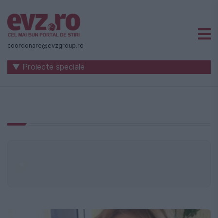
Știri
naționale
coordonare@evzgroup.ro
și
▼ Proiecte speciale
internaționale
|
România
-
Evenimentul
Zilei