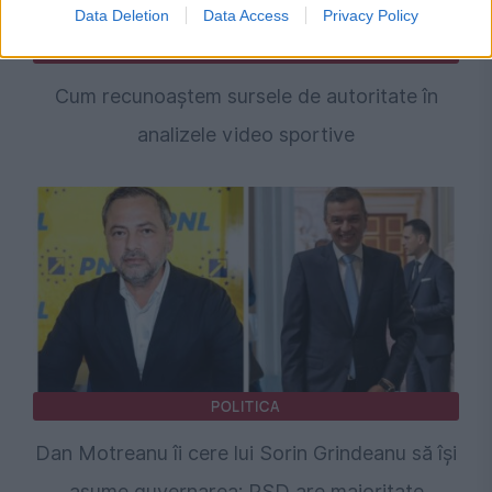
Data Deletion
Data Access
Privacy Policy
SPORT
Cum recunoaștem sursele de autoritate în
analizele video sportive
POLITICA
Dan Motreanu îi cere lui Sorin Grindeanu să își
asume guvernarea: PSD are majoritate