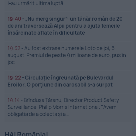
i-au urmărit ultima luptă
19:40
-
„Nu merg singur”: un tânăr român de 20
de ani traversează Alpii pentru a ajuta femeile
însărcinate aflate în dificultate
19:32
-
Au fost extrase numerele Loto de joi, 6
august. Premiul de peste 9 milioane de euro, pus în
joc
19:22
-
Circulație îngreunată pe Bulevardul
Eroilor. O porțiune din carosabil s-a surpat
19:14
-
Brîndușa Țăranu, Director Product Safety
Surveillance, Philip Morris International: "Avem
obligația de a colecta și a...
HAI România!