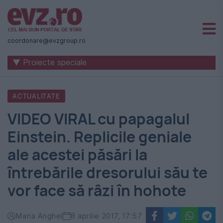
Știri
naționale
coordonare@evzgroup.ro
și
▼ Proiecte speciale
internaționale
|
ACTUALITATE
România
VIDEO VIRAL cu papagalul
-
Einstein. Replicile geniale
Evenimentul
ale acestei păsări la
Zilei
întrebările dresorului său te
vor face să râzi în hohote
Maria Anghel
8 aprilie 2017, 17:57