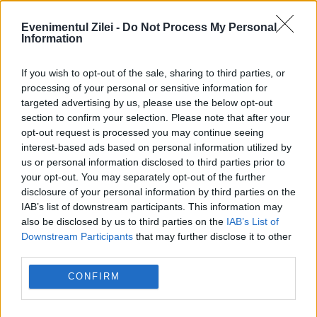
Evenimentul Zilei -
Do Not Process My Personal
Information
If you wish to opt-out of the sale, sharing to third parties, or
processing of your personal or sensitive information for
POLITICA
targeted advertising by us, please use the below opt-out
section to confirm your selection. Please note that after your
Sorin Grindeanu: Parlamentul a evitat
opt-out request is processed you may continue seeing
interest-based ads based on personal information utilized by
pierderea a 5,8 miliarde de euro din PNRR și a
us or personal information disclosed to third parties prior to
deblocat 16,7 miliarde din SAFE
your opt-out. You may separately opt-out of the further
disclosure of your personal information by third parties on the
IAB’s list of downstream participants. This information may
also be disclosed by us to third parties on the
IAB’s List of
Downstream Participants
that may further disclose it to other
third parties.
CONFIRM