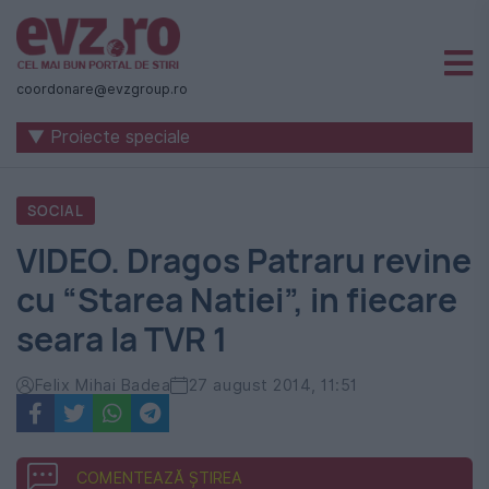
Știri
naționale
coordonare@evzgroup.ro
și
▼ Proiecte speciale
internaționale
|
SOCIAL
România
VIDEO. Dragos Patraru revine
-
cu “Starea Natiei”, in fiecare
Evenimentul
seara la TVR 1
Zilei
Felix Mihai Badea
27 august 2014, 11:51
COMENTEAZĂ ȘTIREA