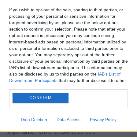
If you wish to opt-out of the sale, sharing to third parties, or
processing of your personal or sensitive information for
targeted advertising by us, please use the below opt-out
section to confirm your selection. Please note that after your
Stiri calde
opt-out request is processed you may continue seeing
interest-based ads based on personal information utilized by
us or personal information disclosed to third parties prior to
your opt-out. You may separately opt-out of the further
08:31
-
Capcanele ascunse de pe traseele de
disclosure of your personal information by third parties on the
munte. Pericolul pe care turiștii nu-l văd
IAB’s list of downstream participants. This information may
also be disclosed by us to third parties on the
IAB’s List of
08:22
-
Sute de oameni, arestați după incendiile din
Downstream Participants
that may further disclose it to other
Franța. Printre suspecți sunt și 166 de minori
third parties.
CONFIRM
08:12
-
Cine conduce, de fapt, AUR: „Un personaj
nociv și periculos”
Data Deletion
Data Access
Privacy Policy
08:00
-
Buletinul electronic, în fața unei schimbări
importante. Termenul care se apropie