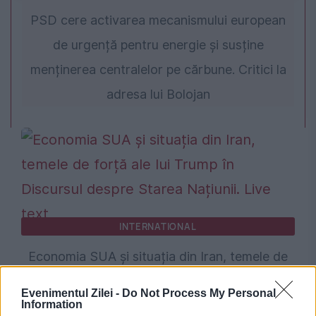
PSD cere activarea mecanismului european
de urgență pentru energie și susține
menținerea centralelor pe cărbune. Critici la
adresa lui Bolojan
INTERNATIONAL
Economia SUA și situația din Iran, temele de
forță ale lui Trump în Discursul despre Starea
Evenimentul Zilei -
Do Not Process My Personal
Information
Națiunii. Live text